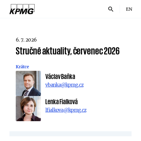
EN
6. 7. 2026
Stručné aktuality, červenec 2026
Krátce
Václav Baňka
vbanka@kpmg.cz
Lenka Fialková
lfialkova@kpmg.cz