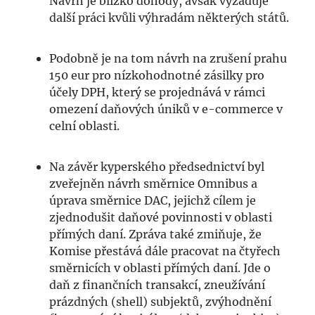
Návrh je blízko dohody, avšak vyžaduje
další práci kvůli výhradám některých států.
Podobně je na tom návrh na zrušení prahu
150 eur pro nízkohodnotné zásilky pro
účely DPH, který se projednává v rámci
omezení daňových úniků v e-commerce v
celní oblasti.
Na závěr kyperského předsednictví byl
zveřejněn návrh směrnice Omnibus a
úprava směrnice DAC, jejichž cílem je
zjednodušit daňové povinnosti v oblasti
přímých daní. Zpráva také zmiňuje, že
Komise přestává dále pracovat na čtyřech
směrnicích v oblasti přímých daní. Jde o
daň z finančních transakcí, zneužívání
prázdných (shell) subjektů, zvýhodnění