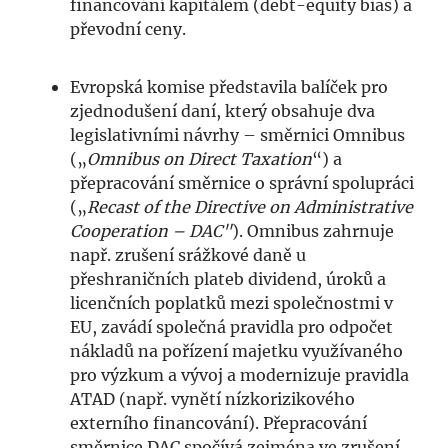
financování kapitálem (debt-equity bias) a
převodní ceny.
Evropská komise představila balíček pro
zjednodušení daní, který obsahuje dva
legislativními návrhy – směrnici Omnibus
(„
Omnibus on Direct Taxation
“) a
přepracování směrnice o správní spolupráci
(„
Recast of the Directive on Administrative
Cooperation – DAC"
). Omnibus zahrnuje
např. zrušení srážkové daně u
přeshraničních plateb dividend, úroků a
licenčních poplatků mezi společnostmi v
EU, zavádí společná pravidla pro odpočet
nákladů na pořízení majetku využívaného
pro výzkum a vývoj a modernizuje pravidla
ATAD (např. vynětí nízkorizikového
externího financování). Přepracování
směrnice DAC spočívá zejména ve zrušení