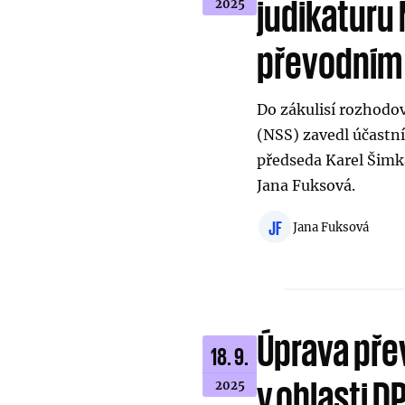
judikaturu
2025
převodním
Do zákulisí rozhodo
(NSS) zavedl účastn
předseda Karel Šimka
Jana Fuksová.
JF
Jana Fuksová
Úprava pře
18. 9.
v oblasti D
2025