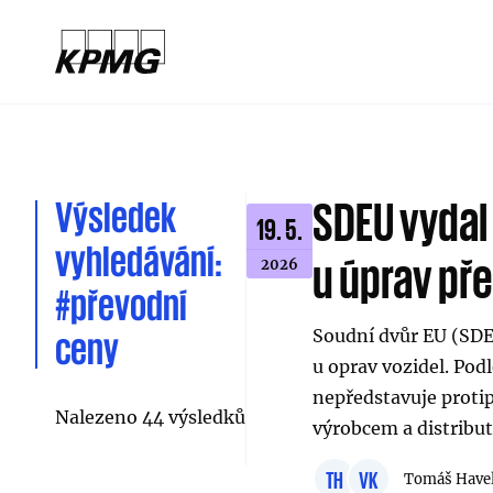
Výsledek
SDEU vydal
19. 5.
vyhledávání:
u úprav př
2026
#převodní
Soudní dvůr EU (SDEU
ceny
u oprav vozidel. Pod
nepředstavuje protip
Nalezeno 44 výsledků
výrobcem a distribu
TH
VK
Tomáš Have