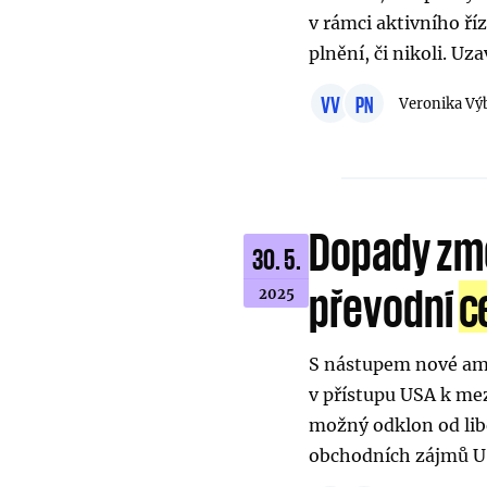
v rámci aktivního ří
plnění, či nikoli. Uz
VV
PN
Veronika Vý
Dopady změ
30. 5.
převodní
c
2025
S nástupem nové ame
v přístupu USA k me
možný odklon od libe
obchodních zájmů US