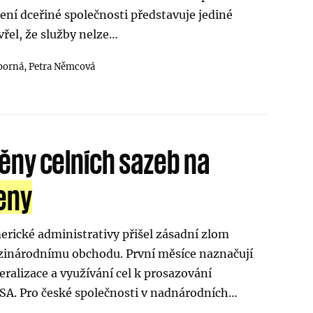
zení dceřiné společnosti představuje jediné
avřel, že služby nelze…
borná,
Petra Němcová
ny celních sazeb na
eny
rické administrativy přišel zásadní zlom
zinárodnímu obchodu. První měsíce naznačují
ralizace a využívání cel k prosazování
A. Pro české společnosti v nadnárodních…