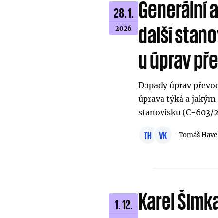
Generální 
28. 1.
další stan
2026
u úprav př
Dopady úprav převod
úprava týká a jakým
stanovisku (C-603/2
TH
VK
Tomáš Have
Karel Šimk
1. 12.