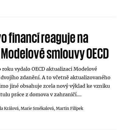
o financí reaguje na
i Modelové smlouvy OECD
o roku vydalo OECD aktualizaci Modelové
dvojího zdanění. A to včetně aktualizovaného
mo jiné obsahuje zcela nový výklad ke vzniku
itulu práce z domova v zahraničí.…
la Králová,
Marie Smékalová,
Martin Filípek