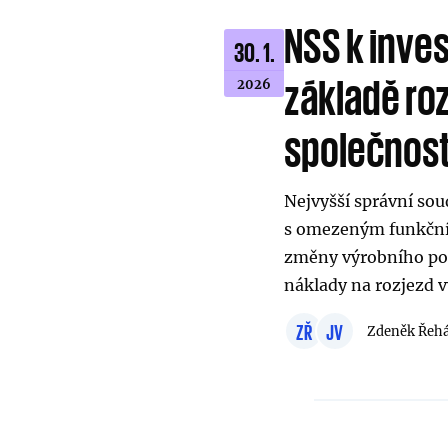
NSS k inve
30. 1.
základě ro
2026
společnost
Nejvyšší správní sou
s omezeným funkčním
změny výrobního port
náklady na rozjezd 
ZŘ
JV
Zdeněk Řeh