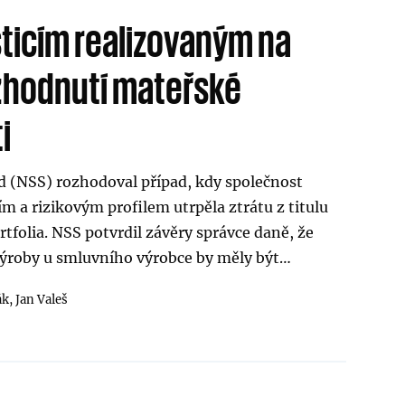
sticím realizovaným na
zhodnutí mateřské
i
d (NSS) rozhodoval případ, kdy společnost
 a rizikovým profilem utrpěla ztrátu z titulu
folia. NSS potvrdil závěry správce daně, že
výroby u smluvního výrobce by měly být…
ák,
Jan Valeš