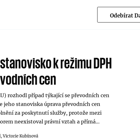
Odebírat 
 stanovisko k režimu DPH
evodních cen
) rozhodl případ týkající se převodních cen
le jeho stanoviska úprava převodních cen
lnění za poskytnutí služby, protože mezi
torem neexistoval právní vztah a přímá…
l,
Victorie Kubínová