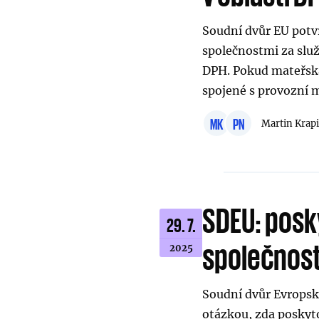
Soudní dvůr EU potv
společnostmi za slu
DPH. Pokud mateřská
spojené s provozní m
MK
PN
Martin Krap
SDEU: posk
29. 7.
společnos
2025
Soudní dvůr Evropsk
otázkou, zda poskyto