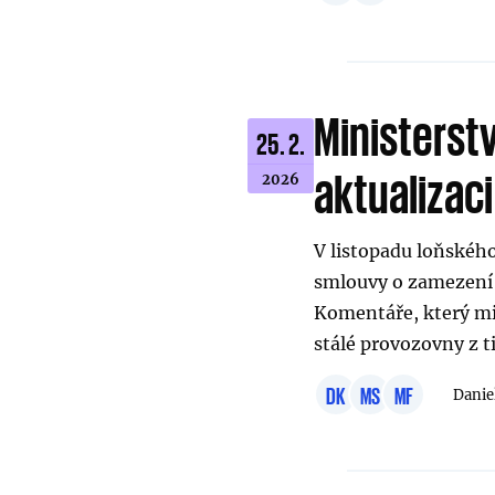
Ministerstv
25. 2.
aktualizac
2026
V listopadu loňskéh
smlouvy o zamezení 
Komentáře, který mi
stálé provozovny z t
DK
MS
MF
Danie