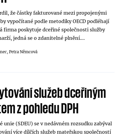
rdil, že částky fakturované mezi propojenými
žby vypočítané podle metodiky OECD podléhají
 firma poskytuje dceřiné společnosti služby
arží, jedná se o zdanitelné plnění.…
inec,
Petra Němcová
ytování služeb dceřiným
tem z pohledu DPH
é unie (SDEU) se v nedávném rozsudku zabýval
vání více dílčích služeb mateřskou společností