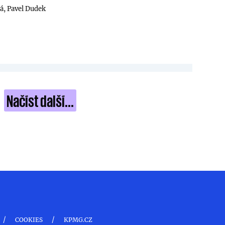
vá,
Pavel Dudek
Načíst další...
/
/
COOKIES
KPMG.CZ