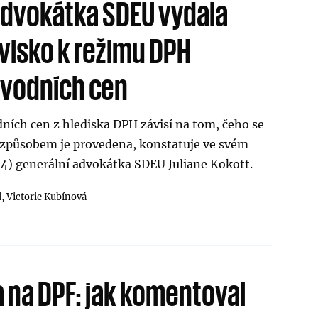
advokátka SDEU vydala
ovisko k režimu DPH
evodních cen
ních cen z hlediska DPH závisí na tom, čeho se
 způsobem je provedena, konstatuje ve svém
4) generální advokátka SDEU Juliane Kokott.
l,
Victorie Kubínová
a na DPF: jak komentoval