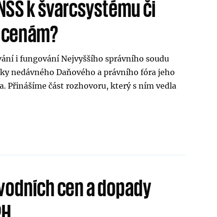
 NSS k švarcsystému či
 cenám?
vání i fungování Nejvyššího správního soudu
íky nedávného Daňového a právního fóra jeho
. Přinášíme část rozhovoru, který s ním vedla
vodních cen a dopady
PH