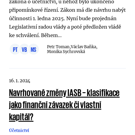
zákona o účetnictví, u něhož bylo ukončeno
připomínkové řízení. Zákon má dle návrhu nabýt
účinnosti 1. ledna 2025. Nyní bude projednán
Legislativní radou vlády a poté předložen vládě
ke schválení. Během…
Petr Toman,
Václav Baňka,
PT
VB
MS
Monika Sychrovská
16. 1. 2024
Navrhované změny IASB – klasifikace
jako finanční závazek či vlastní
kapitál?
Účetnictví