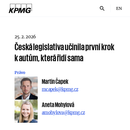
EN
25. 2. 2026
Česká legislativa učinila první krok
k autům, která řídí sama
Právo
Martin Čapek
mcapek@kpmg.cz
Aneta Mohylová
amohylova@kpmg.cz