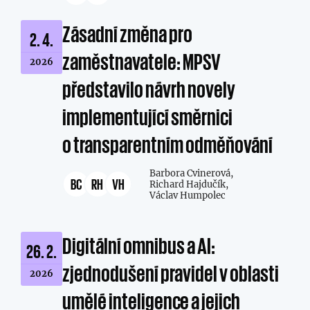
Zásadní změna pro
2. 4.
zaměstnavatele: MPSV
2026
představilo návrh novely
implementující směrnici
o transparentním odměňování
Barbora Cvinerová,
BC
RH
VH
Richard Hajdučík,
Václav Humpolec
Digitální omnibus a AI:
26. 2.
zjednodušení pravidel v oblasti
2026
umělé inteligence a jejich