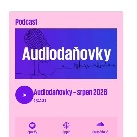
Podcast
Audiodaňovky – srpen 2026
(5:42)
Spotify
Apple
Soundcloud