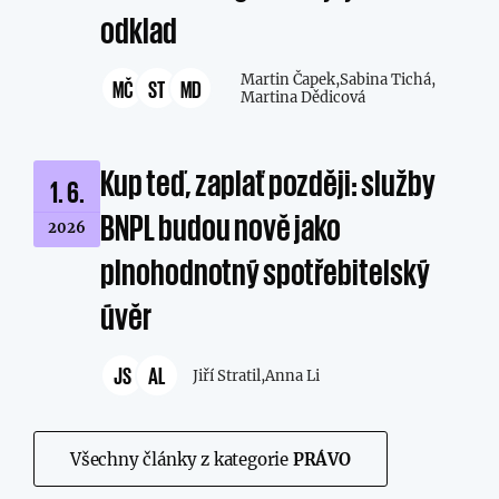
odklad
Martin Čapek,
Sabina Tichá,
MČ
ST
MD
Martina Dědicová
Kup teď, zaplať později: služby
1. 6.
BNPL budou nově jako
2026
plnohodnotný spotřebitelský
úvěr
JS
AL
Jiří Stratil,
Anna Li
Všechny články z kategorie
PRÁVO