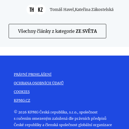
TH
KZ
Tomáš Havel,
Kateřina Zákostelská
Všechny články z kategorie
ZE SVĚTA
PRÁVNÍ PROHLÁŠENÍ
OCHRANA OSOBNÍCH ÚDAJŮ
COOKIES
KPMG.CZ
© 2026 KPMG Česká republika, s.r.o., společnost
s ručením omezeným založená dle právních předpisů
České republiky a členská společnost globální organizace