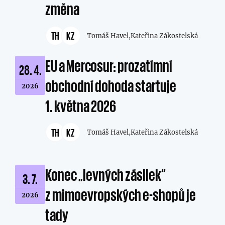
změna
TH
KZ
Tomáš Havel,
Kateřina Zákostelská
EU a Mercosur: prozatímní
28. 4.
obchodní dohoda startuje
2026
1. května 2026
TH
KZ
Tomáš Havel,
Kateřina Zákostelská
Konec „levných zásilek“
3. 7.
z mimoevropských e-shopů je
2026
tady