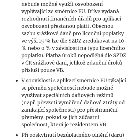
nebude možné využít osvobození
vyplývající ze směrnice EU. Dříve vydaná
rozhodnutí finančních úřadů pro aplikaci
osvobození přestanou platit. Obecnou
sazbu srážkové daně pro licenční poplatky
ve výši 15 % lze dle SZDZ zredukovat na 10
% nebo 0 % v závislosti na typu licenčního
poplatku. Platba úroků nepodléhá dle SZDZ
v ČR srážkové dani, jelikož zdanění úroků
přísluší pouze VB.
V souvislosti s aplikací směrnice EU týkající
se přeměn společností nebude možné
využívat speciálních daňových režimů
(např. převzetí vyměřené daňové ztráty od
zanikající společnosti) pro přeshraniční
přeměny, pokud se jich zúčastní
společnost, která je rezidentem VB.
Při poskytnutí bezúplatného plnění (daru)