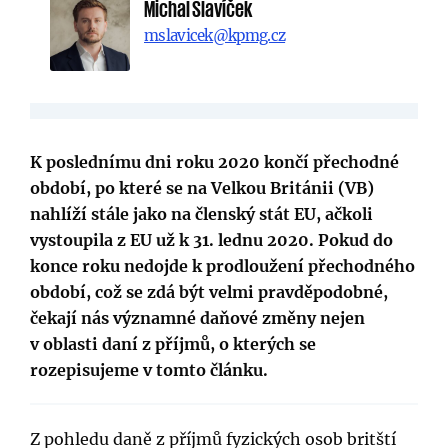
Michal Slavíček
mslavicek@kpmg.cz
K poslednímu dni roku 2020 končí přechodné
období, po které se na Velkou Británii (VB)
nahlíží stále jako na členský stát EU, ačkoli
vystoupila z EU už k 31. lednu 2020. Pokud do
konce roku nedojde k prodloužení přechodného
období, což se zdá být velmi pravděpodobné,
čekají nás významné daňové změny nejen
v oblasti daní z příjmů, o kterých se
rozepisujeme v tomto článku.
Z pohledu daně z příjmů fyzických osob britští