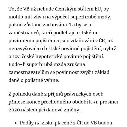
To, že VB už nebude členským státem EU, by
mohlo mít vliv i na výpočet superhrubé mzdy,
pokud zůstane zachována. Ta by se u
zaměstnanců, kteří podléhají britskému
povinnému pojištění a jsou zdaňováni v ČR, už
nenavyšovala o britské povinné pojištění, nýbrž
o tzv. české hypotetické povinné pojištění.
Bude-li superhrubá mzda zrušena,
zaměstnavatelům se povinnost zvýšit základ
daně o pojistné vyhne.
Z pohledu daně z příjmů právnických osob
přinese konec přechodného období k 31. prosinci
2020 následující daňové změny:
Podíly na zisku placené z ČR do VB budou