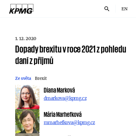
EN
1. 12. 2020
Dopady brexitu v roce 2021 z pohledu
daní z příjmů
Ze světa
Brexit
Diana Marková
dmarkova@kpmg.cz
Mária Marhefková
mmarhefkova@kpmg.cz