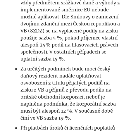
vždy předmětem srážkové daně a výhody z
implementované směrnice EU nebude
možné aplikovat. Dle Smlouvy o zamezení
dvojímu zdanění mezi Českou republikou a
VB (SZDZ) se na vyplacené podíly na zisku
použije sazba 5 %, pokud příjemce vlastní
alespoň 25% podíl na hlasovacích právech
společnosti. V ostatních případech se
uplatní sazba 15 %.
Za určitých podmínek bude moci český
daňový rezident nadále uplatňovat
osvobození z titulu přijatých podílů na
zisku z VB a příjmů z převodu podílu na
britské obchodní korporaci, neboť je
naplněna podmínka, že korporátní sazba
musí být alespoň 12 %. V současné době
činí ve VB sazba 19 %.
Při platbách úroků či licenčních poplatků