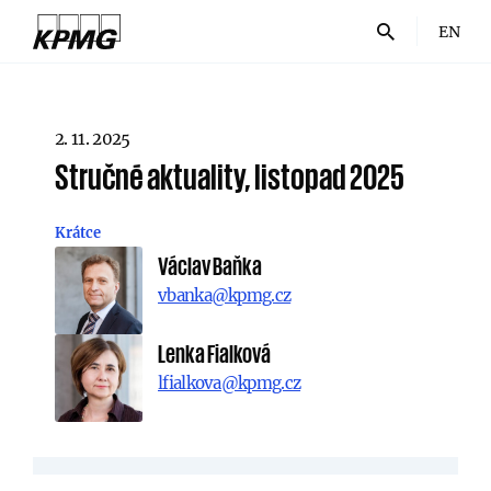
EN
2. 11. 2025
Stručné aktuality, listopad 2025
Krátce
Václav Baňka
vbanka@kpmg.cz
Lenka Fialková
lfialkova@kpmg.cz