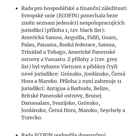
Rada pro hospodářské a finanční záležitosti
Evropské unie (ECOFIN) ponechala beze
změn seznam jedenácti nespolupracujících
jurisdikcí (příloha 1, tzv. black list):
Americká Samoa, Anguilla, Fidži, Guam,
Palau, Panama, Ruská federace, Samoa,
Trinidad a Tobago, Americké Panenské
ostrovy a Vanuatu. Z přílohy 2 (tzv. grey
list) byl vyřazen Vietnam a přidány čtyři
nové jurisdikce: Grónsko, Jordánsko, Černá
Hora a Maroko. Příloha 2 nyní zahrnuje 11
jurisdikcí: Antigua a Barbuda, Belize,
Britské Panenské ostrovy, Brunej
Darussalam, Svazijsko, Grónsko,
Jordánsko, Černá Hora, Maroko, Seychely a
Turecko.
Rada ECOFIN podpořila doporučení