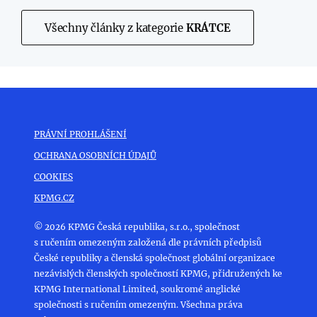
Všechny články z kategorie
KRÁTCE
PRÁVNÍ PROHLÁŠENÍ
OCHRANA OSOBNÍCH ÚDAJŮ
COOKIES
KPMG.CZ
© 2026 KPMG Česká republika, s.r.o., společnost
s ručením omezeným založená dle právních předpisů
České republiky a členská společnost globální organizace
nezávislých členských společností KPMG, přidružených ke
KPMG International Limited, soukromé anglické
společnosti s ručením omezeným. Všechna práva