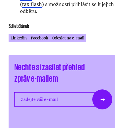
(
tax flash
) s možností přihlásit se k jejich
odběru.
Sdílet článek
Linkedin
Facebook
Odeslat na e-mail
Nechte si zasílat přehled
zpráv e-mailem
Zadejte váš e-mail