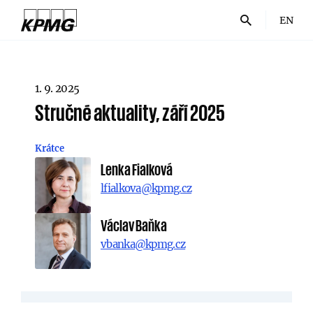
EN
1. 9. 2025
Stručné aktuality, září 2025
Krátce
Lenka Fialková
lfialkova@kpmg.cz
Václav Baňka
vbanka@kpmg.cz