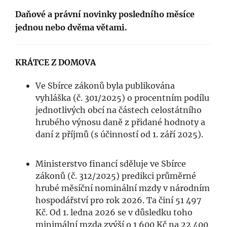
Daňové a právní novinky posledního měsíce
jednou nebo dvěma větami.
KRÁTCE Z DOMOVA
Ve Sbírce zákonů byla publikována
vyhláška (č. 301/2025) o procentním podílu
jednotlivých obcí na částech celostátního
hrubého výnosu daně z přidané hodnoty a
daní z příjmů (s účinností od 1. září 2025).
Ministerstvo financí sděluje ve Sbírce
zákonů (č. 312/2025) predikci průměrné
hrubé měsíční nominální mzdy v národním
hospodářství pro rok 2026. Ta činí 51 497
Kč. Od 1. ledna 2026 se v důsledku toho
minimální mzda zvýší o 1 600 Kč na 22 400