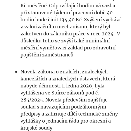
Kč měsíčně. Odpovídající hodinová sazba
při stanovené týdenní pracovní době 40
hodin bude činit 134,40 Kč. Zvýšení vychází
z valorizačního mechanismu, který byl
zakotven do zákoníku práce v roce 2024. V
důsledku toho se zvýší také minimální
měsíční vyměřovací základ pro zdravotní
pojištění zaměstnanců.
Novela zákona o znalcích, znaleckých
kancelářích a znaleckých ústavech, která
nabyde účinnosti 1. ledna 2026, byla
vyhlášena ve Sbírce zákonů pod č.
285/2025. Novela především zajišťuje
soulad s navazujícími podzákonnými
předpisy a zahrnuje dílčí technické změny
vyhlášky o jednacím řádu pro okresní a
krajské soudy.