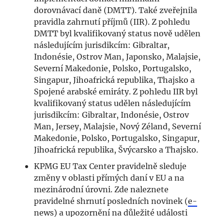
dorovnávací daně (DMTT). Také zveřejnila
pravidla zahrnutí příjmů (IIR). Z pohledu
DMTT byl kvalifikovaný status nově udělen
následujícím jurisdikcím: Gibraltar,
Indonésie, Ostrov Man, Japonsko, Malajsie,
Severní Makedonie, Polsko, Portugalsko,
Singapur, Jihoafrická republika, Thajsko a
Spojené arabské emiráty. Z pohledu IIR byl
kvalifikovaný status udělen následujícím
jurisdikcím: Gibraltar, Indonésie, Ostrov
Man, Jersey, Malajsie, Nový Zéland, Severní
Makedonie, Polsko, Portugalsko, Singapur,
Jihoafrická republika, Švýcarsko a Thajsko.
KPMG EU Tax Center pravidelně sleduje
změny v oblasti přímých daní v EU a na
mezinárodní úrovni. Zde naleznete
pravidelné shrnutí posledních novinek (
e-
news
) a upozornění na důležité události