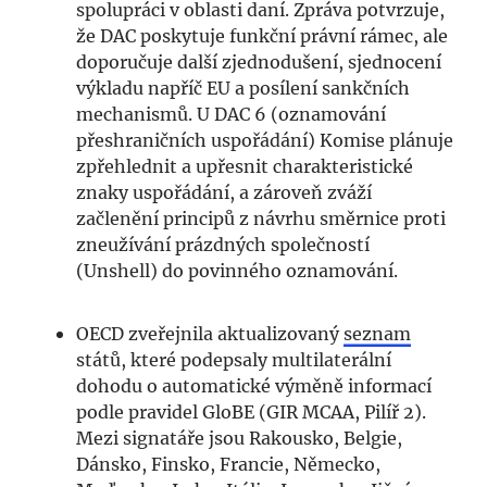
spolupráci v oblasti daní. Zpráva potvrzuje,
že DAC poskytuje funkční právní rámec, ale
doporučuje další zjednodušení, sjednocení
výkladu napříč EU a posílení sankčních
mechanismů. U DAC 6 (oznamování
přeshraničních uspořádání) Komise plánuje
zpřehlednit a upřesnit charakteristické
znaky uspořádání, a zároveň zváží
začlenění principů z návrhu směrnice proti
zneužívání prázdných společností
(Unshell) do povinného oznamování.
OECD zveřejnila aktualizovaný
seznam
států, které podepsaly multilaterální
dohodu o automatické výměně informací
podle pravidel GloBE (GIR MCAA, Pilíř 2).
Mezi signatáře jsou Rakousko, Belgie,
Dánsko, Finsko, Francie, Německo,