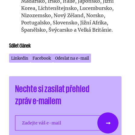
Maďarsko, Irsko, Itálie, Japonsko, Jižní
Korea, Lichtenštejnsko, Lucembursko,
Nizozemsko, Nový Zéland, Norsko,
Portugalsko, Slovensko, Jižní Afrika,
Španělsko, Švýcarsko a Velká Británie.
Sdílet článek
Linkedin
Facebook
Odeslat na e-mail
Nechte si zasílat přehled
zpráv e-mailem
Zadejte váš e-mail