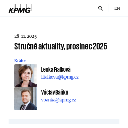
EN
28. 11. 2025
Stručné aktuality, prosinec 2025
Krátce
Lenka Fialková
lfialkova@kpmg.cz
Václav Baňka
vbanka@kpmg.cz