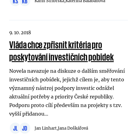
KS
KB
Karin Stříbrská,
Kateřina Balabánová
9. 10. 2018
Vláda chce zpřísnit kritéria pro
poskytování investičních pobídek
Novela navazuje na diskuze o dalším směřování
investičních pobídek, jejichž cílem je, aby tento
významný nástroj podpory investic odrážel
aktuální potřeby a priority České republiky.
Podporu proto cílí především na projekty s tzv.
vyšší přidanou…
JL
JD
Jan Linhart,
Jana Doškářová