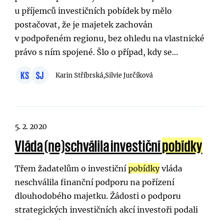
u příjemců investičních pobídek by mělo
postačovat, že je majetek zachován
v podpořeném regionu, bez ohledu na vlastnické
právo s ním spojené. Šlo o případ, kdy se…
KS
SJ
Karin Stříbrská,
Silvie Jurčíková
5. 2. 2020
Vláda (ne)schválila investiční
pobídky
Třem žadatelům o investiční
pobídky
vláda
neschválila finanční podporu na pořízení
dlouhodobého majetku. Žádosti o podporu
strategických investičních akcí investoři podali