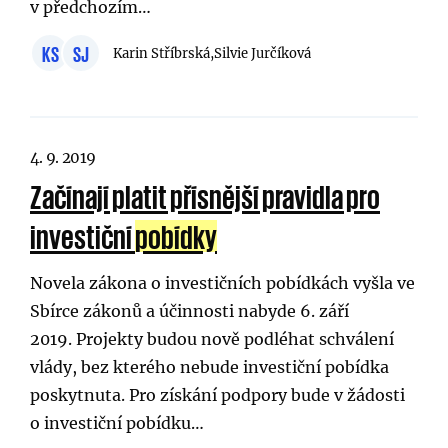
v předchozím…
KS
SJ
Karin Stříbrská,
Silvie Jurčíková
4. 9. 2019
Začínají platit přísnější pravidla pro
investiční
pobídky
Novela zákona o investičních pobídkách vyšla ve
Sbírce zákonů a účinnosti nabyde 6. září
2019. Projekty budou nově podléhat schválení
vlády, bez kterého nebude investiční pobídka
poskytnuta. Pro získání podpory bude v žádosti
o investiční pobídku…