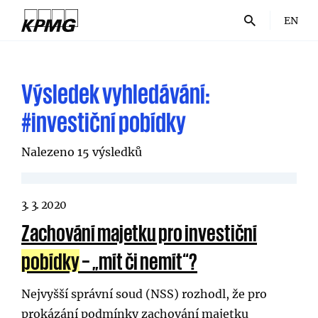
EN
Výsledek vyhledávání:
#investiční pobídky
Nalezeno 15 výsledků
3. 3. 2020
Zachování majetku pro investiční
pobídky
– „mít či nemít“?
Nejvyšší správní soud (NSS) rozhodl, že pro
prokázání podmínky zachování majetku