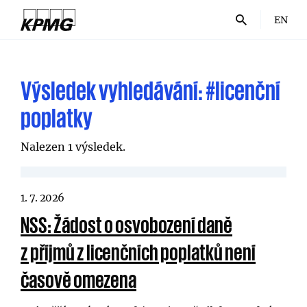
EN
Výsledek vyhledávání:
#licenční
poplatky
Nalezen 1 výsledek.
1. 7. 2026
NSS: Žádost o osvobození daně
z příjmů z licenčních poplatků není
časově omezena