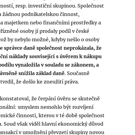
ostí, resp. investiční skupinou. Společnost
 žádnou podnikatelskou činnost,
a majetkem nebo finančními prostředky a
řízněné osoby jí prodaly podíl v české
 což by nebylo možné, kdyby nešlo o osoby
e správce daně společnost neprokázala, že
nční náklady související s úvěrem k nákupu
odílu vynaložila v souladu se zákonem, a
rávněně snížila základ daně
. Současně
tvrdil, že došlo ke zneužití práva.
konstatoval, že čerpání úvěru se skutečně
cionální: smyslem nemohlo být rozvíjení
mické činnosti, kterou v té době společnost
. Soud však viděl hlavní ekonomický důvod
ansakcí v umožnění převzetí skupiny novou