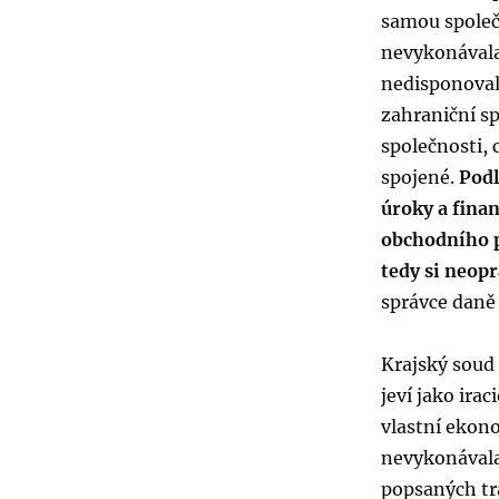
samou společn
nevykonávala
nedisponoval
zahraniční sp
společnosti,
spojené.
Podl
úroky a fina
obchodního p
tedy si neop
správce daně 
Krajský soud 
jeví jako ira
vlastní ekono
nevykonávala
popsaných tr