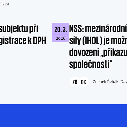
elská
subjektu při
NSS: mezinárodní
20. 3.
gistrace k DPH
síly (IHOL) je m
2026
dovození „příkaz
společnosti“
ZŘ
DK
Zdeněk Řehák,
Dav