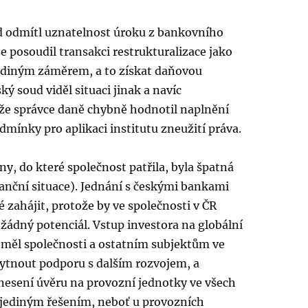
d odmítl uznatelnost úroku z bankovního
e posoudil transakci restrukturalizace jako
jediným záměrem, a to získat daňovou
ký soud viděl situaci jinak a navíc
 že správce daně chybně hodnotil naplnění
dmínky pro aplikaci institutu zneužití práva.
ny, do které společnost patřila, byla špatná
inanční situace). Jednání s českými bankami
zahájit, protože by ve společnosti v ČR
žádný potenciál. Vstup investora na globální
ý měl společnosti a ostatním subjektům ve
ytnout podporu s dalším rozvojem, a
nesení úvěru na provozní jednotky ve všech
 jediným řešením, neboť u provozních