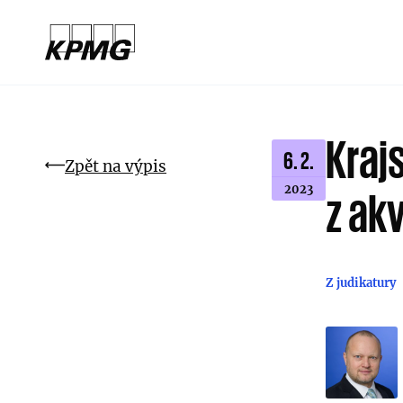
Kraj
6. 2.
Zpět na výpis
2023
z akv
Z judikatury