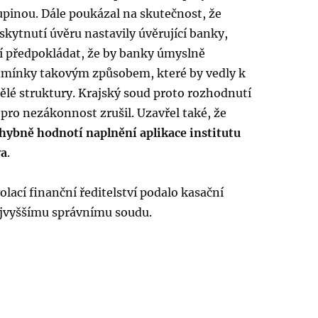
upinou. Dále poukázal na skutečnost, že
kytnutí úvěru nastavily úvěrující banky,
ží předpokládat, že by banky úmyslně
dmínky takovým způsobem, které by vedly k
ělé struktury. Krajský soud proto rozhodnutí
pro nezákonnost zrušil. Uzavřel také, že
hybně hodnotí naplnění aplikace institutu
va
.
ací finanční ředitelství podalo kasační
ejvyššímu správnímu soudu.