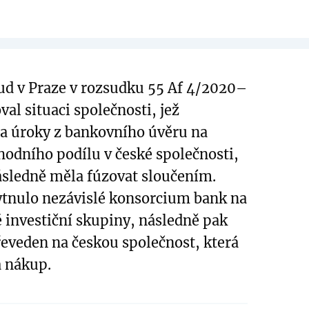
ud v Praze v rozsudku 55 Af 4/2020–
al situaci společnosti, jež
a úroky z bankovního úvěru na
odního podílu v české společnosti,
ásledně měla fúzovat sloučením.
tnulo nezávislé konsorcium bank na
é investiční skupiny, následně pak
řeveden na českou společnost, která
a nákup.