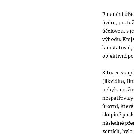
Finanční úřa
úvěru, protož
účelovou, s 
výhodu. Krajs
konstatoval,
objektivní po
Situace skupi
(likvidita, f
nebylo možné 
nespatřovaly 
úrovni, kter
skupině posk
následné pře
zemích, bylo