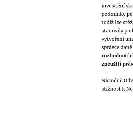
investiční sk
podmínky pos
tudíž lze stě
stanovily po
vytvoření um
správce daně 
rozhodnutí c
zneužití prá
Nicméně Odvol
stížnost k N
Linkedin
Facebook
Odeslat na e-mail