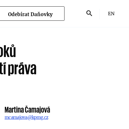
EN
Odebírat Daňovky
roků
tí práva
Martina Čamajová
mcamajova@kpmg.cz