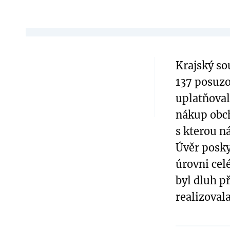
Krajský so
137 posuzov
uplatňoval
nákup obch
s kterou n
Úvěr posky
úrovni cel
byl dluh p
realizoval