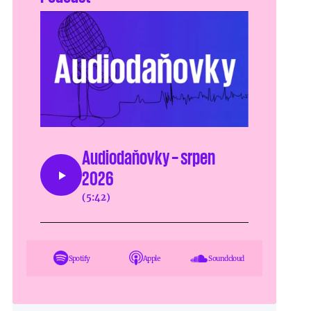
Audiodaňovky – srpen
2026
(5:42)
Spotify
Apple
Soundcloud