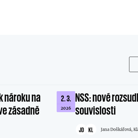
k nároku na
NSS: nové rozsud
2. 3.
íve zásadně
souvislosti
2026
JD
KL
Jana Doškářová,
Kl