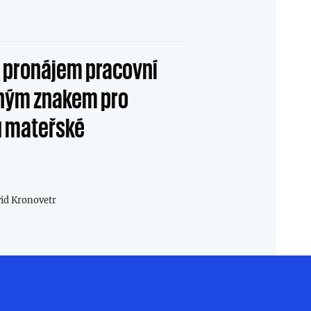
 pronájem pracovní
ožným znakem pro
u mateřské
id Kronovetr