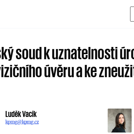
ský soud k uznatelnosti ú
izičního úvěru a ke zneuži
Luděk Vacík
kpmg@kpmg.cz