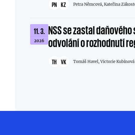
PN
KZ
Petra Němcová,
Kateřina Zákost
NSS se zastal daňového 
11. 3.
odvolání o rozhodnutí re
2026
TH
VK
Tomáš Havel,
Victorie Kubínová