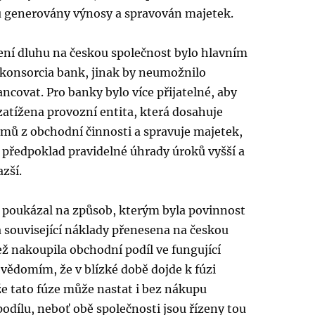
u generovány výnosy a spravován majetek.
ení dluhu na českou společnost bylo hlavním
onsorcia bank, jinak by neumožnilo
ancovat. Pro banky bylo více přijatelné, aby
atížena provozní entita, která dosahuje
jmů z obchodní činnosti a spravuje majetek,
ní předpoklad pravidelné úhrady úroků vyšší a
zší.
 poukázal na způsob, kterým byla povinnost
a související náklady přenesena na českou
ež nakoupila obchodní podíl ve fungující
 vědomím, že v blízké době dojde k fúzi
že tato fúze může nastat i bez nákupu
dílu, neboť obě společnosti jsou řízeny tou