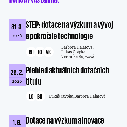
STEP: dotace na výzkum a vývoj
31. 3.
a pokročilé technologie
2026
Barbora Halatová,
BH
LO
VK
Lukáš Otýpka,
Veronika Kupková
Přehled aktuálních dotačních
25. 2.
titulů
2026
LO
BH
Lukáš Otýpka,
Barbora Halatová
Dotace na výzkum a inovace
1. 6.