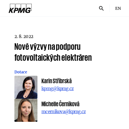
EN
2. 8. 2022
Nové výzvy na podporu
fotovoltaických elektráren
Dotace
Karin Stříbrská
kpmg@kpmg.cz
Michelle Černíková
mcernikova@kpmg.cz