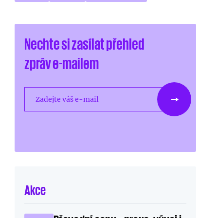
Nechte si zasílat přehled
zpráv e-mailem
Zadejte váš e-mail
Akce