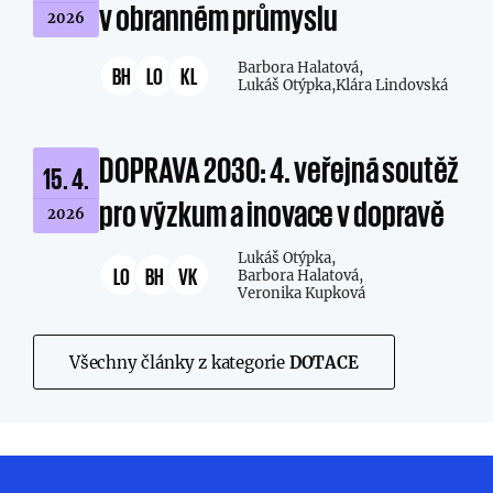
v obranném průmyslu
2026
Barbora Halatová,
BH
LO
KL
Lukáš Otýpka,
Klára Lindovská
DOPRAVA 2030: 4. veřejná soutěž
15. 4.
pro výzkum a inovace v dopravě
2026
Lukáš Otýpka,
LO
BH
VK
Barbora Halatová,
Veronika Kupková
Všechny články z kategorie
DOTACE