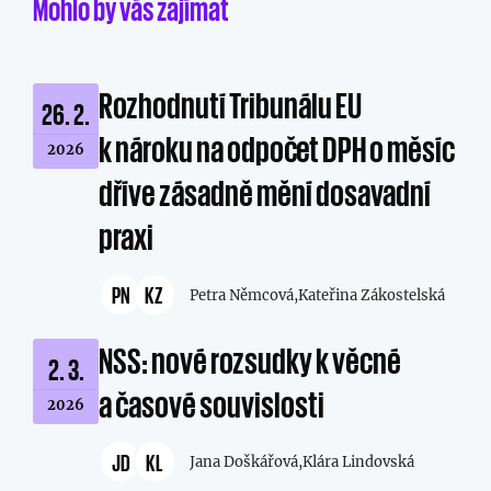
Mohlo by vás zajímat
Rozhodnutí Tribunálu EU
26. 2.
k nároku na odpočet DPH o měsíc
2026
dříve zásadně mění dosavadní
praxi
PN
KZ
Petra Němcová,
Kateřina Zákostelská
NSS: nové rozsudky k věcné
2. 3.
a časové souvislosti
2026
JD
KL
Jana Doškářová,
Klára Lindovská