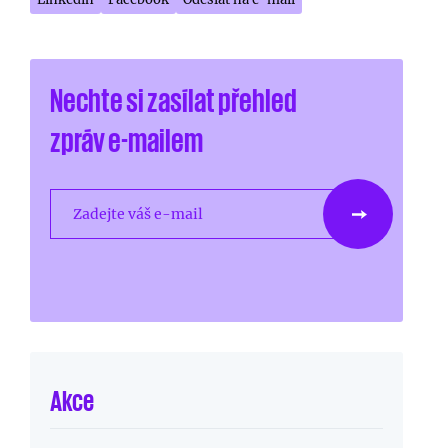
Nechte si zasílat přehled
zpráv e-mailem
Zadejte váš e-mail
Akce