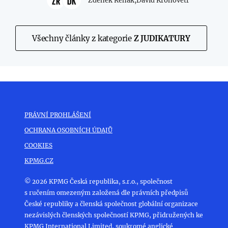
ZŘ
DK
Zdeněk Řehák,
David Kronovetr
Všechny články z kategorie
Z JUDIKATURY
PRÁVNÍ PROHLÁŠENÍ
OCHRANA OSOBNÍCH ÚDAJŮ
COOKIES
KPMG.CZ
© 2026 KPMG Česká republika, s.r.o., společnost
s ručením omezeným založená dle právních předpisů
České republiky a členská společnost globální organizace
nezávislých členských společností KPMG, přidružených ke
KPMG International Limited, soukromé anglické