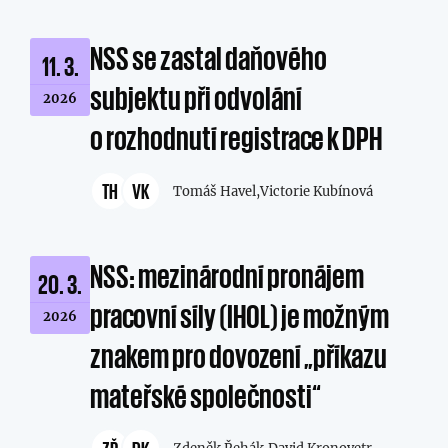
NSS se zastal daňového
11. 3.
subjektu při odvolání
2026
o rozhodnutí registrace k DPH
TH
VK
Tomáš Havel,
Victorie Kubínová
NSS: mezinárodní pronájem
20. 3.
pracovní síly (IHOL) je možným
2026
znakem pro dovození „příkazu
mateřské společnosti“