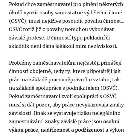
Pokud chce zaměstnavatel pro plnění některých
úkolů využít osoby samostatně výdělečně činné
(OSVČ), musí nejdříve posoudit povahu činnosti.
OSVČ totiž již z povahy nemohou vykonávat
závislé profese. U činností typu pokladní či
skladník není dána jakákoli míra nezávislosti.
Problémy zaměstnavatelům nejčastěji přinášejí
činnosti obojetné, tedy ty, které připouštějí jak
práci na základě pracovněprávního vztahu, tak
na základě spolupráce s podnikatelem (OSVČ).
Pokud zaměstnavatel zvolí spolupráci s OSVČ,
musí si dát pozor, aby práce nevykazovala znaky
závislosti. Jinak se vystavuje riziku nelegálního
zaměstnávání. Znaky závislé práce jsou
osobní
výkon práce, nadřízenost a podřízenost
a výkon