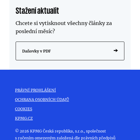
Stažení aktualit
Chcete si vytisknout všechny články za
poslední měsíc?
Daňovky v PDF
PRÁVNÍ PROHLÁŠENÍ
OCHRANA OSOBNÍCH ÚDAJŮ
COOKIES
KPMG.CZ
© 2026 KPMG Česká republika, s.r.o., společnost
s ručením omezeným založená dle právních předpisů