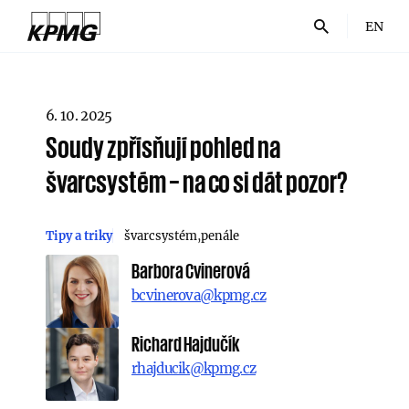
EN
6. 10. 2025
Soudy zpřísňují pohled na
švarcsystém – na co si dát pozor?
Tipy a triky
švarcsystém
penále
Barbora Cvinerová
bcvinerova@kpmg.cz
Richard Hajdučík
rhajducik@kpmg.cz