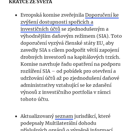
KRÁTCE ZE SVĚTA
Evropská komise zveřejnila
Doporučení ke
zvýšení dostupnosti spořicích a
investičních účtů
se zjednodušeným a
výhodnějším daňovým režimem (SIA). Toto
doporučení vyzývá členské státy EU, aby
zavedly SIA s cílem podpořit větší zapojení
drobných investorů na kapitálových trzích.
Komise navrhuje řadu opatření na podporu
rozšíření SIA – od pobídek pro otevření a
udržování účtů až po zjednodušení daňové
administrativy vztahující se ke zdanění
výnosů z investičního portfolia v rámci
tohoto účtu.
Aktualizovaný
seznam
jurisdikcí, které
podepsaly Multilaterální dohodu
příslušných orgánů o výměně informací