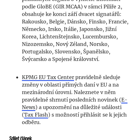
podle GloBE (GIR MCAA) v rámci Piliře 2,
obsahuje ke konci září dvacet signatářů:
Rakousko, Belgie, Dánsko, Finsko, Francie,
Německo, Irsko, Itálie, Japonsko, Jižní
Korea, Lichtenštejnsko, Lucembursko,
Nizozemsko, Nový Zéland, Norsko,
Portugalsko, Slovensko, Španělsko,
Švýcarsko a Spojené království.
KPMG EU Tax Center
pravidelně sleduje
změny v oblasti přímých daní v EU a na
mezinárodní úrovni. Naleznete v něm
pravidelné shrnutí posledních novinek (
E-
News
) a upozornění na důležité události
(
Tax Flash
) s možností přihlásit se k jejich
odběru.
Sdílet článek