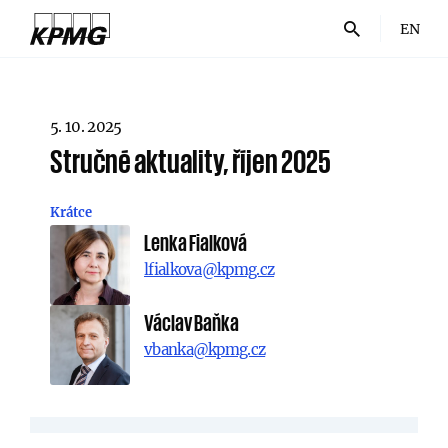
EN
5. 10. 2025
Stručné aktuality, říjen 2025
Krátce
Lenka Fialková
lfialkova@kpmg.cz
Václav Baňka
vbanka@kpmg.cz