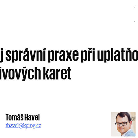
j správní praxe při uplatň
livových karet
Tomáš Havel
thavel@kpmg.cz