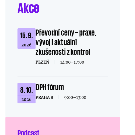
Akce
Převodní ceny – praxe,
15. 9.
vývoj i aktuální
2026
zkušenosti z kontrol
PLZEŇ
|
14:00–17:00
DPH fórum
8. 10.
PRAHA 8
|
9:00–13:00
2026
Podcast