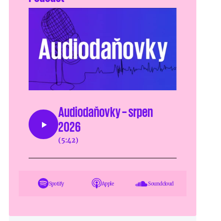
Audiodaňovky – srpen
2026
(5:42)
Spotify
Apple
Soundcloud