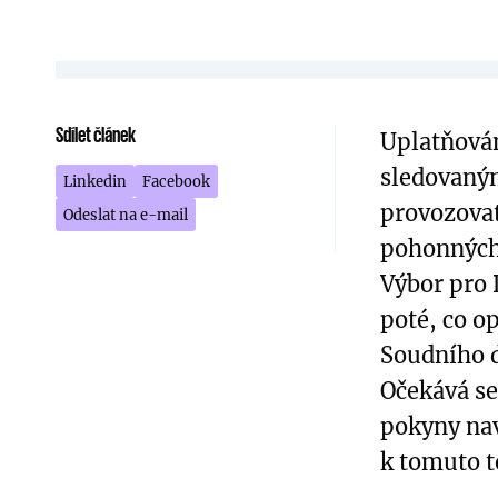
Sdílet článek
Uplatňován
sledovaným
Linkedin
Facebook
provozovat
Odeslat na e-mail
pohonných 
Výbor pro
poté, co o
Soudního d
Očekává se
pokyny nav
k tomuto t