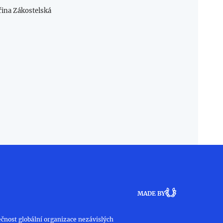
řina Zákostelská
MADE BY
čnost globální organizace nezávislých