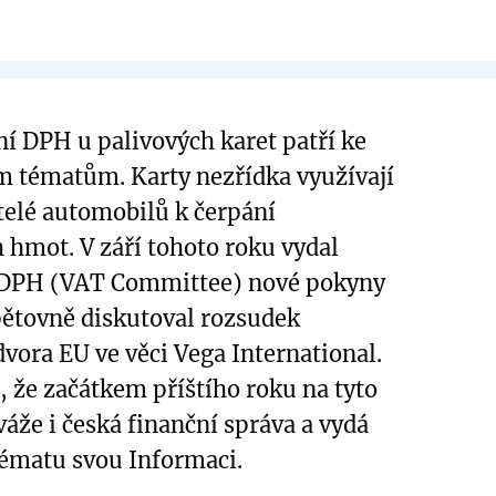
í DPH u palivových karet patří ke
 tématům. Karty nezřídka využívají
elé automobilů k čerpání
hmot. V září tohoto roku vydal
 DPH (VAT Committee) nové pokyny
pětovně diskutoval rozsudek
vora EU ve věci Vega International.
, že začátkem příštího roku na tyto
áže i česká finanční správa a vydá
ématu svou Informaci.