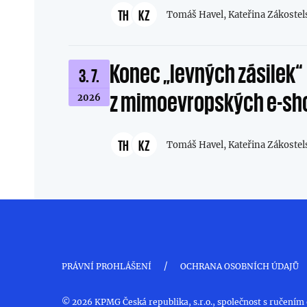
TH
KZ
Tomáš Havel,
Kateřina Zákostel
Konec „levných zásilek“
3. 7.
z mimoevropských e-sho
2026
TH
KZ
Tomáš Havel,
Kateřina Zákostel
/
PRÁVNÍ PROHLÁŠENÍ
OCHRANA OSOBNÍCH ÚDAJŮ
© 2026 KPMG Česká republika, s.r.o., společnost s ručením