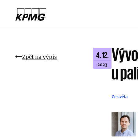
Vývo
4. 12.
Zpět na výpis
2023
u pa
Ze světa