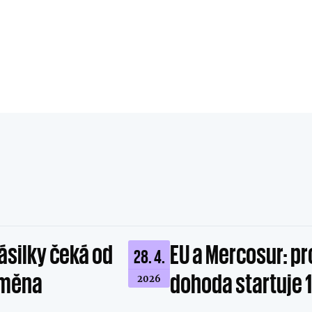
zásilky čeká od
EU a Mercosur: p
28. 4.
změna
dohoda startuje 
2026