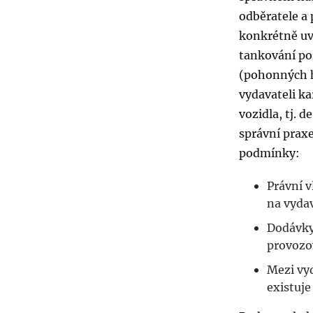
odběratele a
konkrétně uvá
tankování po
(pohonných h
vydavateli ka
vozidla, tj. d
správní praxe
podmínky:
Právní 
na vydav
Dodávky
provozov
Mezi vyd
existuj