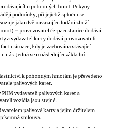
 prodávajícího pohonných hmot. Pokyny
dějí podmínky, při jejichž splnění se
suzuje jako dvě navazující dodání zboží
mot) – provozovatel čerpací stanice dodává
rty a vydavatel karty dodává provozovateli
e facto situace, kdy je zachována stávající
 u nás. Jedná se o následující základní
vlastnictví k pohonným hmotám je převedeno
atele palivových karet.
 PHM vydavateli palivových karet a
ateli vozidla jsou stejné.
avatelem palivové karty a jejím držitelem
e písemná smlouva.