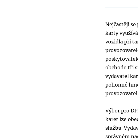
Nejčastěji se
karty využívá
vozidla při 
provozovatel
poskytovatele
obchodu tři s
vydavatel kar
pohonné hmot
provozovatel 
Výbor pro DPH
karet lze ob
službu
. Vyda
správném nas