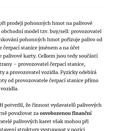
 při prodeji pohonných hmot na palivové
 obchodní model tzv. buy/sell: provozovatel
tankování pohonných hmot pořizuje palivo od
e čerpací stanice jménem a na účet
 palivové karty. Celkem jsou tedy součástí
trany – provozovatel čerpací stanice,
ty a provozovatel vozidla. Fyzicky odebírá
y od provozovatele čerpací stanice přímo
vozidla.
 potvrdil, že činnost vydavatelů palivových
ecně považovat za
osvobozenou finanční
vatelé palivových karet však mohou při
tavení struktury vystupovat v pozici