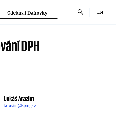
EN
Odebírat Daňovky
ování DPH
Lukáš Arazim
larazim@kpmg.cz