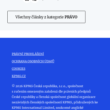
Všechny články z kategorie
PRÁVO
PRÁVNÍ PROHLÁŠENÍ
OCHRANA OSOBNÍCH ÚDAJŮ
COOKIES
KPMG.CZ
© 2026 KPMG Česká republika, s.r.o., společnost
s ručením omezeným založená dle právních předpisů
České republiky a členská společnost globální organizace
nezávislých členských společností KPMG, přidružených ke
KPMG International Limited, soukromé anglické