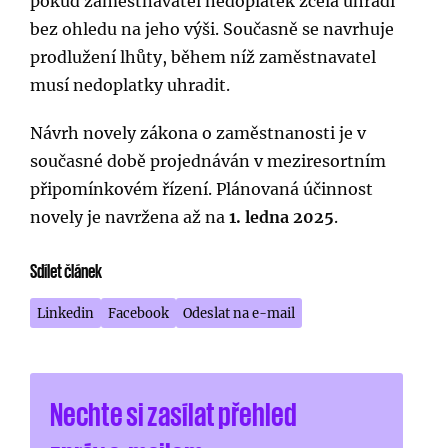
pokud zaměstnavatel nedoplatek zcela uhradí
bez ohledu na jeho výši. Současně se navrhuje
prodlužení lhůty, během níž zaměstnavatel
musí nedoplatky uhradit.
Návrh novely zákona o zaměstnanosti je v
současné době projednáván v meziresortním
připomínkovém řízení. Plánovaná účinnost
novely je navržena až na
1. ledna 2025
.
Sdílet článek
Linkedin
Facebook
Odeslat na e-mail
Nechte si zasílat přehled