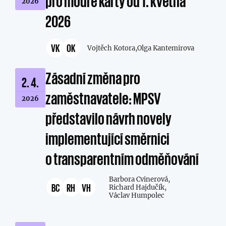
pro modré karty od 1. května
2026
2026
VK
OK
Vojtěch Kotora,
Olga Kantemirova
Zásadní změna pro
2. 4.
zaměstnavatele: MPSV
2026
představilo návrh novely
implementující směrnici
o transparentním odměňování
Barbora Cvinerová,
BC
RH
VH
Richard Hajdučík,
Václav Humpolec