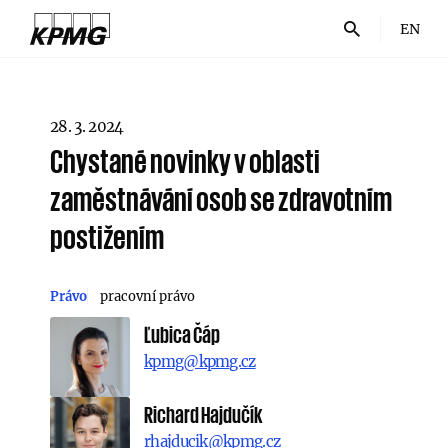
EN
28. 3. 2024
Chystané novinky v oblasti
zaměstnávání osob se zdravotním
postižením
Právo
pracovní právo
Ľubica Čáp
kpmg@kpmg.cz
Richard Hajdučík
rhajducik@kpmg.cz