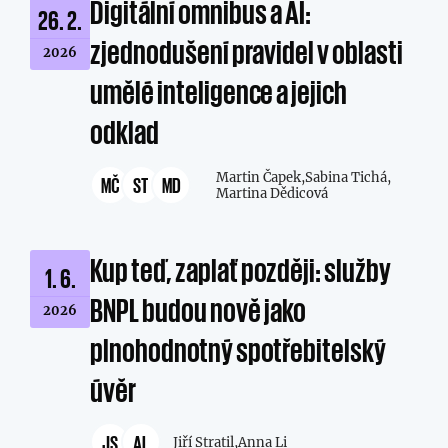
Digitální omnibus a AI:
26. 2.
zjednodušení pravidel v oblasti
2026
umělé inteligence a jejich
odklad
Martin Čapek,
Sabina Tichá,
MČ
ST
MD
Martina Dědicová
Kup teď, zaplať později: služby
1. 6.
BNPL budou nově jako
2026
plnohodnotný spotřebitelský
úvěr
JS
AL
Jiří Stratil,
Anna Li