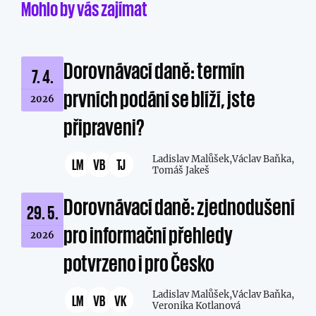
Mohlo by vás zajímat
Dorovnávací daně: termín
7. 4.
prvních podání se blíží, jste
2026
připraveni?
Ladislav Malůšek,
Václav Baňka,
LM
VB
TJ
Tomáš Jakeš
Dorovnávací daně: zjednodušení
29. 5.
pro informační přehledy
2026
potvrzeno i pro Česko
Ladislav Malůšek,
Václav Baňka,
LM
VB
VK
Veronika Kotlanová