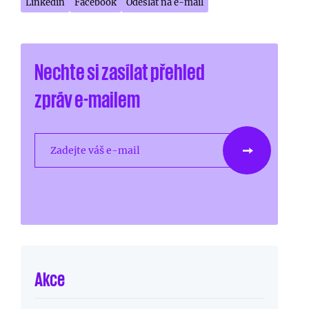
Linkedin
Facebook
Odeslat na e-mail
Nechte si zasílat přehled
zpráv e-mailem
Zadejte váš e-mail
Akce