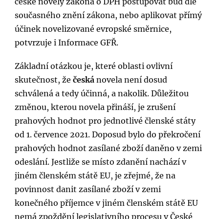
české novely zákona o DPH postupovat buď dle
současného znění zákona, nebo aplikovat přímý
účinek novelizované evropské směrnice,
potvrzuje i Informace GFŘ.
Základní otázkou je, které oblasti ovlivní
skutečnost, že
česká
novela není dosud
schválená a tedy účinná, a nakolik. Důležitou
změnou, kterou novela přináší, je zrušení
prahových hodnot pro jednotlivé členské státy
od 1. července 2021. Doposud bylo do překročení
prahových hodnot zasílané zboží daněno v zemi
odeslání. Jestliže se místo zdanění nachází v
jiném členském státě EU, je zřejmé, že na
povinnost danit zasílané zboží v zemi
konečného příjemce v jiném členském státě EU
nemá zpoždění legislativního procesu v České