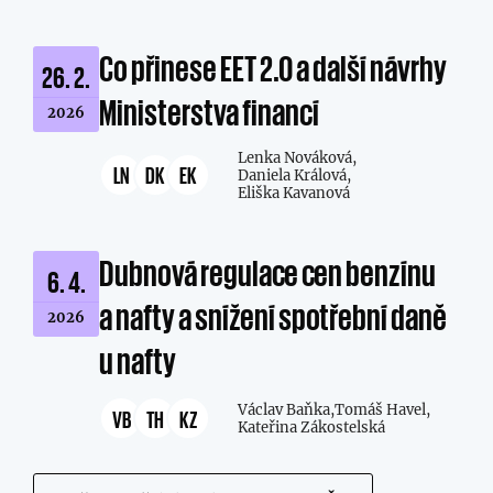
Co přinese EET 2.0 a další návrhy
26. 2.
Ministerstva financí
2026
Lenka Nováková,
LN
DK
EK
Daniela Králová,
Eliška Kavanová
Dubnová regulace cen benzínu
6. 4.
a nafty a snížení spotřební daně
2026
u nafty
Václav Baňka,
Tomáš Havel,
VB
TH
KZ
Kateřina Zákostelská