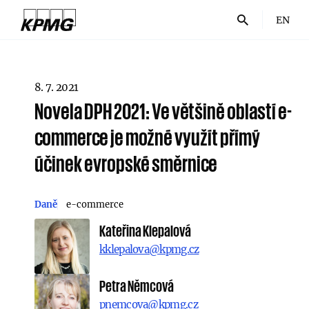
EN
8. 7. 2021
Novela DPH 2021: Ve většině oblastí e-
commerce je možné využít přímý
účinek evropské směrnice
Daně
e-commerce
Kateřina Klepalová
kklepalova@kpmg.cz
Petra Němcová
pnemcova@kpmg.cz