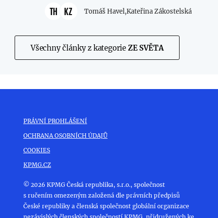
TH
KZ
Tomáš Havel,
Kateřina Zákostelská
Všechny články z kategorie
ZE SVĚTA
PRÁVNÍ PROHLÁŠENÍ
OCHRANA OSOBNÍCH ÚDAJŮ
COOKIES
KPMG.CZ
© 2026 KPMG Česká republika, s.r.o., společnost
s ručením omezeným založená dle právních předpisů
České republiky a členská společnost globální organizace
nezávislých členských společností KPMG, přidružených ke