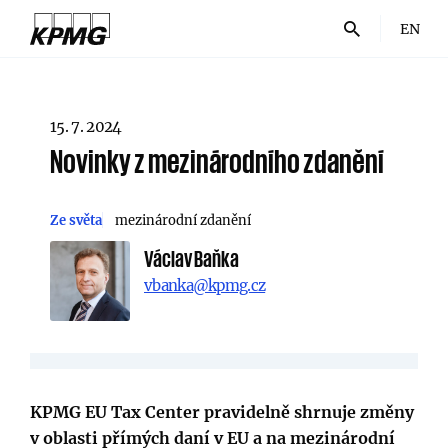
EN
15. 7. 2024
Novinky z mezinárodního zdanění
Ze světa
mezinárodní zdanění
Václav Baňka
vbanka@kpmg.cz
KPMG EU Tax Center pravidelně shrnuje změny
v oblasti přímých daní v EU a na mezinárodní