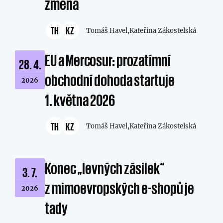
změna
TH
KZ
Tomáš Havel,
Kateřina Zákostelská
EU a Mercosur: prozatímní
28. 4.
obchodní dohoda startuje
2026
1. května 2026
TH
KZ
Tomáš Havel,
Kateřina Zákostelská
Konec „levných zásilek“
3. 7.
z mimoevropských e-shopů je
2026
tady