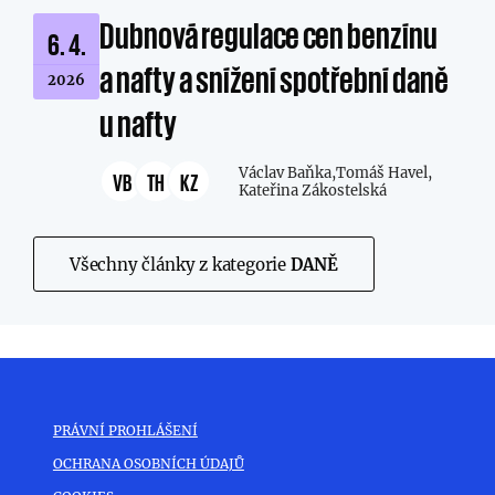
Dubnová regulace cen benzínu
6. 4.
a nafty a snížení spotřební daně
2026
u nafty
Václav Baňka,
Tomáš Havel,
VB
TH
KZ
Kateřina Zákostelská
Všechny články z kategorie
DANĚ
PRÁVNÍ PROHLÁŠENÍ
OCHRANA OSOBNÍCH ÚDAJŮ