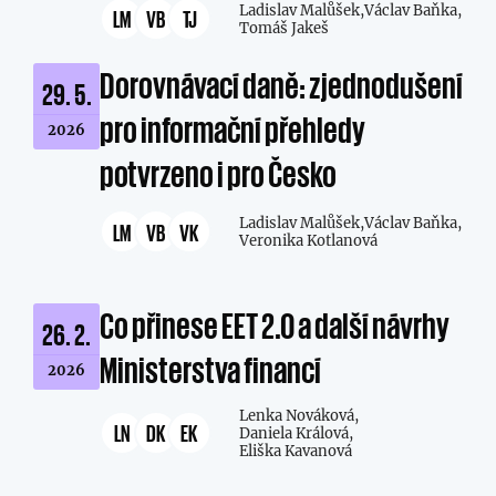
Ladislav Malůšek,
Václav Baňka,
LM
VB
TJ
Tomáš Jakeš
Dorovnávací daně: zjednodušení
29. 5.
pro informační přehledy
2026
potvrzeno i pro Česko
Ladislav Malůšek,
Václav Baňka,
LM
VB
VK
Veronika Kotlanová
Co přinese EET 2.0 a další návrhy
26. 2.
Ministerstva financí
2026
Lenka Nováková,
LN
DK
EK
Daniela Králová,
Eliška Kavanová