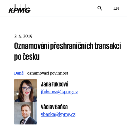
EN
2. 4. 2019
Oznamování přeshraničních transakcí
po česku
Daně
oznamovací povinnost
Jana Fuksová
jfuksova@kpmg.cz
Václav Baňka
vbanka@kpmg.cz