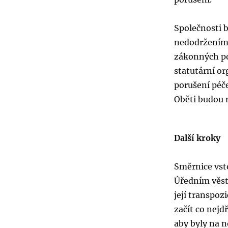
Společnosti 
nedodržením 
zákonných po
statutární or
porušení péč
Oběti budou 
Další kroky
Směrnice vsto
Úředním věst
její transpoz
začít co nejd
aby byly na 