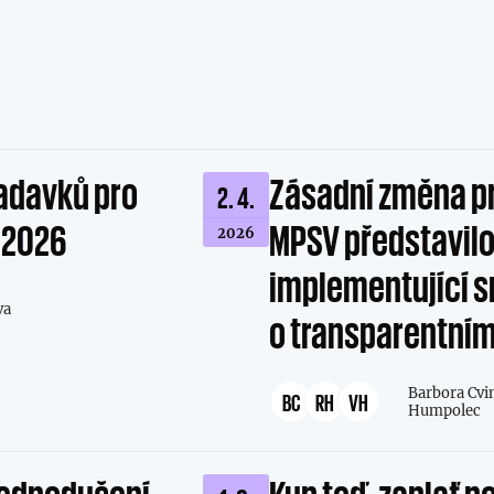
adavků pro
Zásadní změna p
2. 4.
a 2026
MPSV představilo
2026
implementující s
va
o transparentní
Barbora Cvi
BC
RH
VH
Humpolec