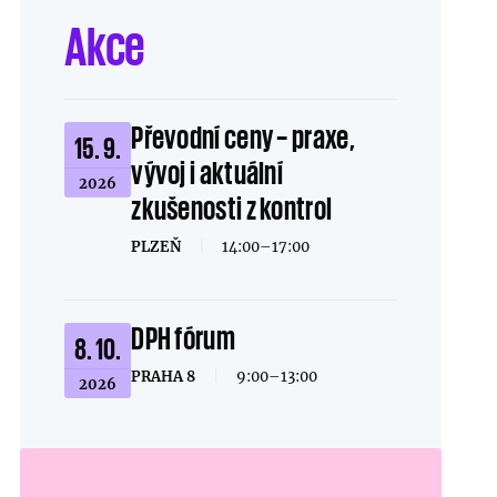
Akce
Převodní ceny – praxe,
15. 9.
vývoj i aktuální
2026
zkušenosti z kontrol
PLZEŇ
|
14:00–17:00
DPH fórum
8. 10.
PRAHA 8
|
9:00–13:00
2026