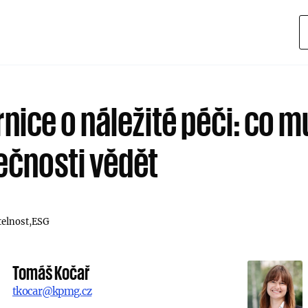
nice o náležité péči: co m
ečnosti vědět
telnost
ESG
Tomáš Kočař
tkocar@kpmg.cz