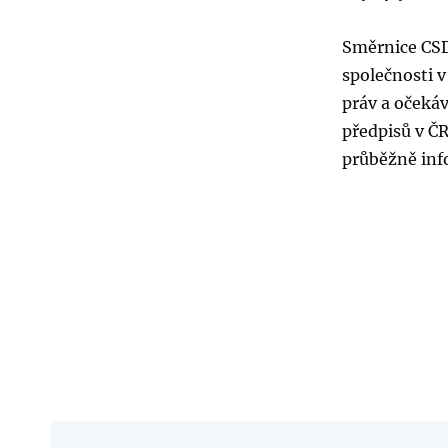
Směrnice CSD
společnosti v
práv a očeká
předpisů v Č
průběžně inf
Linkedin
Facebook
Odeslat na e-mail