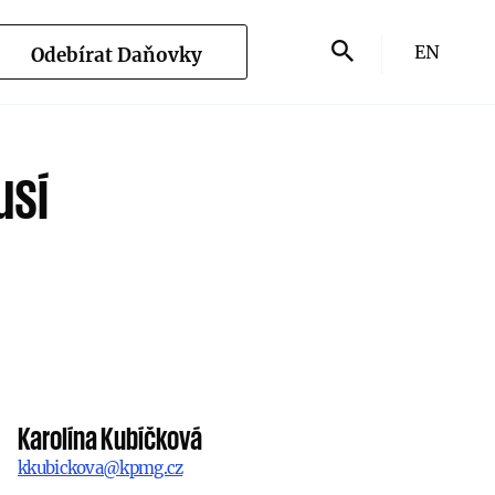
EN
Odebírat Daňovky
usí
Karolína Kubíčková
kkubickova@kpmg.cz