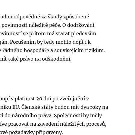
budou odpovědné za škody způsobené
povinností náležité péče. O dodržování
vinností se přitom má starat především
gán. Porušením by tedy mohlo dojít i k
e řádného hospodáře a souvisejícím rizikům.
mít také právo na odškodnění.
upí v platnost 20 dní po zveřejnění v
níku EU. Členské státy budou mít dva roky na
ici do národního práva. Společnosti by měly
říve pracovat na zavedení náležitých procesů,
nové požadavky připraveny.