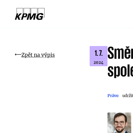
Směr
1. 7.
Zpět na výpis
2024
spol
Právo
udrži