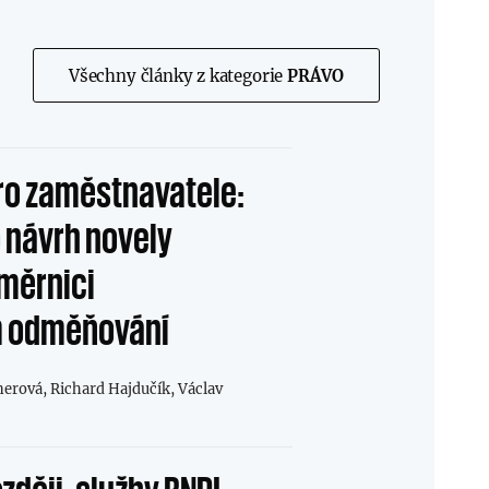
Všechny články z kategorie
PRÁVO
ro zaměstnavatele:
 návrh novely
měrnici
m odměňování
nerová,
Richard Hajdučík,
Václav