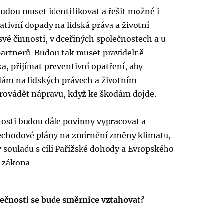
udou muset identifikovat a řešit možné i
tivní dopady na lidská práva a životní
 své činnosti, v dceřiných společnostech a u
artnerů. Budou tak muset pravidelně
a, přijímat preventivní opatření, aby
dám na lidských právech a životním
 provádět nápravu, když ke škodám dojde.
nosti budou dále povinny vypracovat a
řechodové plány na zmírnění změny klimatu,
 souladu s cíli Pařížské dohody a Evropského
 zákona.
lečnosti se bude směrnice vztahovat?