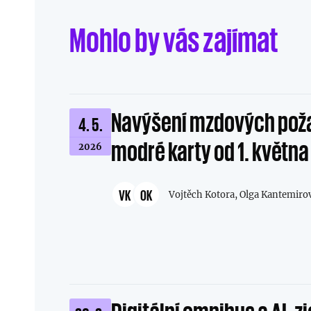
Mohlo by vás zajímat
Navýšení mzdových pož
4. 5.
modré karty od 1. květn
2026
VK
OK
Vojtěch Kotora,
Olga Kantemiro