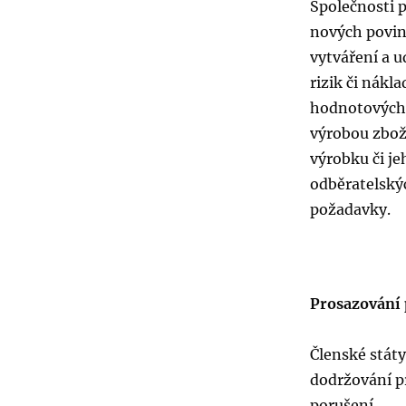
Společnosti 
nových povin
vytváření a 
rizik či nákl
hodnotových ř
výrobou zbož
výrobku či je
odběratelskýc
požadavky.
Prosazování 
Členské státy
dodržování pr
porušení.