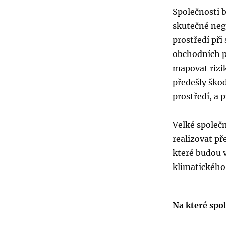
Společnosti b
skutečné nega
prostředí při
obchodních p
mapovat rizik
předešly ško
prostředí, a
Velké společ
realizovat p
které budou v
klimatického
Na které spo