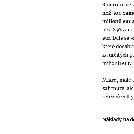
Směrnice se v
než 500 zam
milionů eur
než 250 zamě
eur. Dále se 
které dosahuj
za určitých p
milionů eur.
Mikro, malé 
zahrnuty, al
řetězců velký
Náklady na d