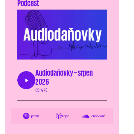
Podcast
Audiodaňovky – srpen
2026
(5:42)
Spotify
Apple
Soundcloud