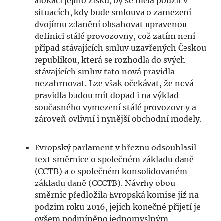
alokaci jejího zisku, by se měla použít v
situacích, kdy bude smlouva o zamezení
dvojímu zdanění obsahovat upravenou
definici stálé provozovny, což zatím není
případ stávajících smluv uzavřených Českou
republikou, která se rozhodla do svých
stávajících smluv tato nová pravidla
nezahrnovat. Lze však očekávat, že nová
pravidla budou mít dopad i na výklad
současného vymezení stálé provozovny a
zároveň ovlivní i nynější obchodní modely.
Evropský parlament v březnu odsouhlasil
text směrnice o společném základu daně
(CCTB) a o společném konsolidovaném
základu daně (CCCTB). Návrhy obou
směrnic předložila Evropská komise již na
podzim roku 2016, jejich konečné přijetí je
ovšem podmíněno jednomyslným