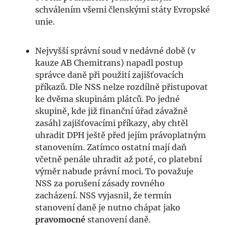
schválením všemi členskými státy Evropské
unie.
Nejvyšší správní soud v nedávné době (v
kauze AB Chemitrans) napadl postup
správce daně při použití zajišťovacích
příkazů. Dle NSS nelze rozdílně přistupovat
ke dvěma skupinám plátců. Po jedné
skupině, kde již finanční úřad závažně
zasáhl zajišťovacími příkazy, aby chtěl
uhradit DPH ještě před jejím právoplatným
stanovením. Zatímco ostatní mají daň
včetně penále uhradit až poté, co platební
výměr nabude právní moci. To považuje
NSS za porušení zásady rovného
zacházení. NSS vyjasnil, že termín
stanovení daně je nutno chápat jako
pravomocné
stanovení daně.