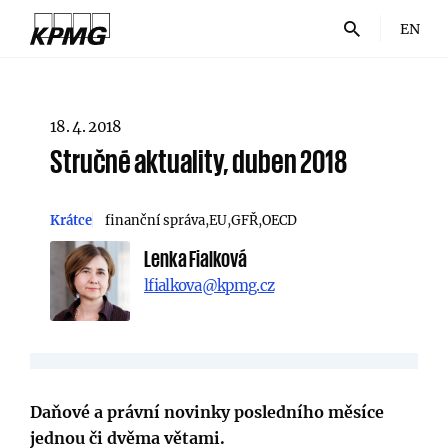
EN
18. 4. 2018
Stručné aktuality, duben 2018
Krátce
finanční správa
EU
GFŘ
OECD
Lenka Fialková
lfialkova@kpmg.cz
Daňové a právní novinky posledního měsíce
jednou či dvěma větami.