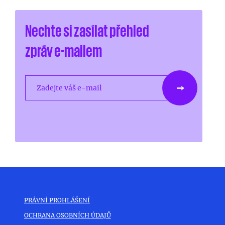
Nechte si zasílat přehled
zpráv e-mailem
Zadejte váš e-mail
PRÁVNÍ PROHLÁŠENÍ
OCHRANA OSOBNÍCH ÚDAJŮ