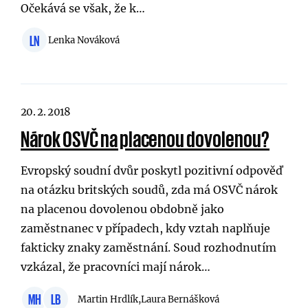
Očekává se však, že k…
LN
Lenka Nováková
20. 2. 2018
Nárok OSVČ na placenou dovolenou?
Evropský soudní dvůr poskytl pozitivní odpověď
na otázku britských soudů, zda má OSVČ nárok
na placenou dovolenou obdobně jako
zaměstnanec v případech, kdy vztah naplňuje
fakticky znaky zaměstnání. Soud rozhodnutím
vzkázal, že pracovníci mají nárok…
MH
LB
Martin Hrdlík,
Laura Bernášková