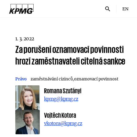
EN
1. 3. 2022
Za porušení oznamovací povinnosti
hrozí zaměstnavateli citelná sankce
Právo
zaměstnávání cizinců
oznamovací povinnost
Romana Szuťányi
kpmg@kpmg.cz
Vojtěch Kotora
vkotora@kpmg.cz