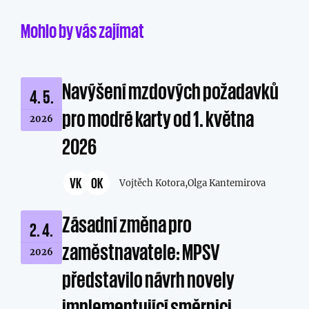
Mohlo by vás zajímat
Navýšení mzdových požadavků
4. 5.
pro modré karty od 1. května
2026
2026
VK
OK
Vojtěch Kotora,
Olga Kantemirova
Zásadní změna pro
2. 4.
zaměstnavatele: MPSV
2026
představilo návrh novely
implementující směrnici