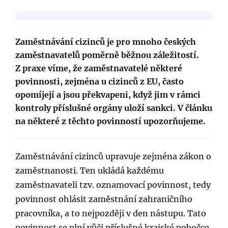
Zaměstnávání cizinců je pro mnoho českých
zaměstnavatelů poměrně běžnou záležitostí.
Z praxe víme, že zaměstnavatelé některé
povinnosti, zejména u cizinců z EU, často
opomíjejí a jsou překvapeni, když jim v rámci
kontroly příslušné orgány uloží sankci. V článku
na některé z těchto povinností upozorňujeme.
Zaměstnávání cizinců upravuje zejména zákon o
zaměstnanosti. Ten ukládá každému
zaměstnavateli tzv. oznamovací povinnost, tedy
povinnost ohlásit zaměstnání zahraničního
pracovníka, a to nejpozději v den nástupu. Tato
povinnost se plní vůči příslušné krajské pobočce