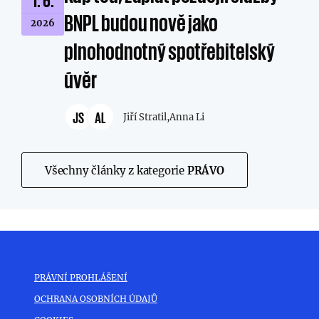
BNPL budou nově jako
2026
plnohodnotný spotřebitelský
úvěr
JS
AL
Jiří Stratil,
Anna Li
Všechny články z kategorie
PRÁVO
PRÁVNÍ PROHLÁŠENÍ
OCHRANA OSOBNÍCH ÚDAJŮ