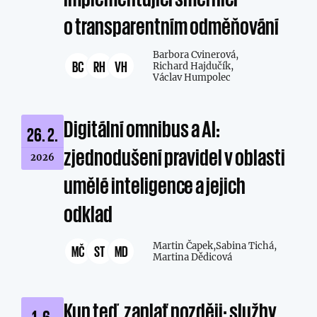
o transparentním odměňování
Barbora Cvinerová,
BC
RH
VH
Richard Hajdučík,
Václav Humpolec
Digitální omnibus a AI:
26. 2.
zjednodušení pravidel v oblasti
2026
umělé inteligence a jejich
odklad
Martin Čapek,
Sabina Tichá,
MČ
ST
MD
Martina Dědicová
Kup teď, zaplať později: služby
1. 6.