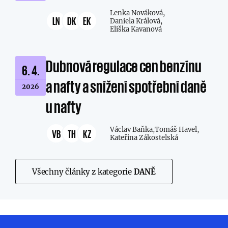
Lenka Nováková,
LN
DK
EK
Daniela Králová,
Eliška Kavanová
Dubnová regulace cen benzínu
6. 4.
a nafty a snížení spotřební daně
2026
u nafty
Václav Baňka,
Tomáš Havel,
VB
TH
KZ
Kateřina Zákostelská
Všechny články z kategorie
DANĚ