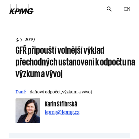
EN
3. 7. 2019
GFŘ připouští volnější výklad
přechodných ustanovení k odpočtu na
výzkum a vývoj
Daně
daňový odpočet
výzkum a vývoj
Karin Stříbrská
kpmg@kpmg.cz