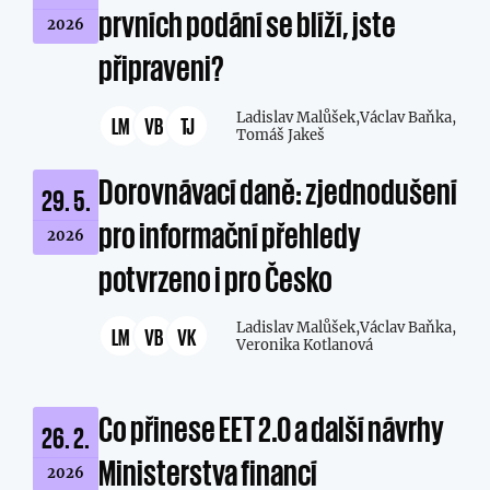
prvních podání se blíží, jste
2026
připraveni?
Ladislav Malůšek,
Václav Baňka,
LM
VB
TJ
Tomáš Jakeš
Dorovnávací daně: zjednodušení
29. 5.
pro informační přehledy
2026
potvrzeno i pro Česko
Ladislav Malůšek,
Václav Baňka,
LM
VB
VK
Veronika Kotlanová
Co přinese EET 2.0 a další návrhy
26. 2.
Ministerstva financí
2026