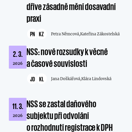
dříve zásadně mění dosavadní
praxi
PN
KZ
Petra Němcová,
Kateřina Zákostelská
NSS: nové rozsudky k věcné
2. 3.
a časové souvislosti
2026
JD
KL
Jana Doškářová,
Klára Lindovská
NSS se zastal daňového
11. 3.
subjektu při odvolání
2026
o rozhodnutí registrace k DPH