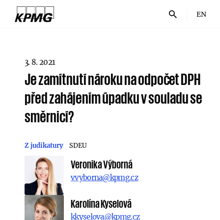
EN
3. 8. 2021
Je zamítnutí nároku na odpočet DPH
před zahájením úpadku v souladu se
směrnicí?
Z judikatury
SDEU
Veronika Výborná
vvyborna@kpmg.cz
Karolína Kyselová
kkyselova@kpmg.cz