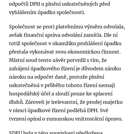
odpočtů DPH u plnění uskutečněných před
vyhlášením úpadku společnosti.
Společnost se proti platebnímu výměru odvolala,
avšak finanční správa odvolání zamítla. Dle ní
totiž společnost v okamžiku prohlášení úpadku
přestala vykonávat svou ekonomickou činnost.
Místní soud tento závěr potvrdil s tím, že
zahájení úpadkového řízení je důvodem zániku
nároku na odpočet daně, protože plnění
uskutečněná v průběhu tohoto řízení nemají
hospodářský účel a slouží pouze ke splacení
dluhů. Zároveň je irelevantní, že prodej majetku
v rámci úpadkové řízení podléhá DPH. Své
tvrzení opíral o rumunskou vnitrostátní úpravu.
SDEU byla v této souvislosti předložena