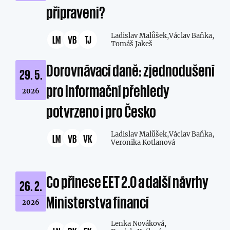
připraveni?
Ladislav Malůšek,
Václav Baňka,
LM
VB
TJ
Tomáš Jakeš
Dorovnávací daně: zjednodušení
29. 5.
pro informační přehledy
2026
potvrzeno i pro Česko
Ladislav Malůšek,
Václav Baňka,
LM
VB
VK
Veronika Kotlanová
Co přinese EET 2.0 a další návrhy
26. 2.
Ministerstva financí
2026
Lenka Nováková,