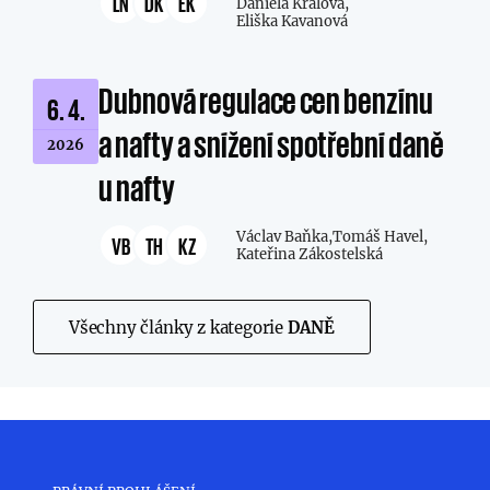
LN
DK
EK
Daniela Králová,
Eliška Kavanová
Dubnová regulace cen benzínu
6. 4.
a nafty a snížení spotřební daně
2026
u nafty
Václav Baňka,
Tomáš Havel,
VB
TH
KZ
Kateřina Zákostelská
Všechny články z kategorie
DANĚ