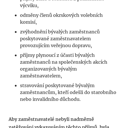
výcviku,
odměny členů okrskových volebních
komisí,
zvýhodnění bývalých zaměstnanců
poskytované zaměstnavatelem
provozujícím veřejnou dopravu,
příjmy plynoucí z účasti bývalých
zaměstnanců na společenských akcích
organizovaných bývalým
zaměstnavatelem,
stravování poskytované bývalým
zaměstnancům, kteří odešli do starobního
nebo invalidního důchodu.
Aby zaměstnavatelé nebyli nadměrně
zatěžováni vykazováním těchto příjmů, byla