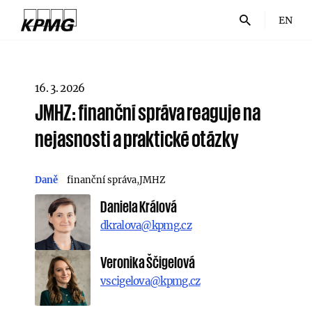
EN
16. 3. 2026
JMHZ: finanční správa reaguje na
nejasnosti a praktické otázky
Daně
finanční správa
JMHZ
Daniela Králová
dkralova@kpmg.cz
Veronika Ščigelová
vscigelova@kpmg.cz