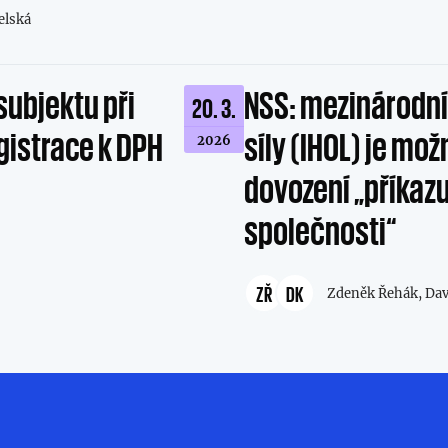
elská
subjektu při
NSS: mezinárodní
20. 3.
gistrace k DPH
síly (IHOL) je m
2026
dovození „příkaz
společnosti“
ZŘ
DK
Zdeněk Řehák,
Dav