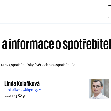
 a informace o spotřebit
SDEU
spotřebitelský úvěr
ochrana spotřebitele
Linda Kolaříková
lkolarikova@kpmg.cz
222 123 889