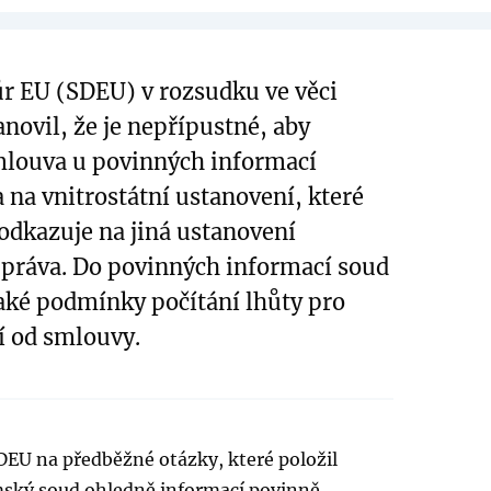
r EU (SDEU) v rozsudku ve věci
anovil, že je nepřípustné, aby
mlouva u povinných informací
 na vnitrostátní ustanovení, které
 odkazuje na jiná ustanovení
práva. Do povinných informací soud
aké podmínky počítání lhůty pro
í od smlouvy.
DEU na předběžné otázky, které položil
ský soud ohledně informací povinně