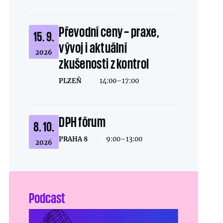
Převodní ceny – praxe,
15. 9.
vývoj i aktuální
2026
zkušenosti z kontrol
PLZEŇ
|
14:00–17:00
DPH fórum
8. 10.
PRAHA 8
|
9:00–13:00
2026
Podcast