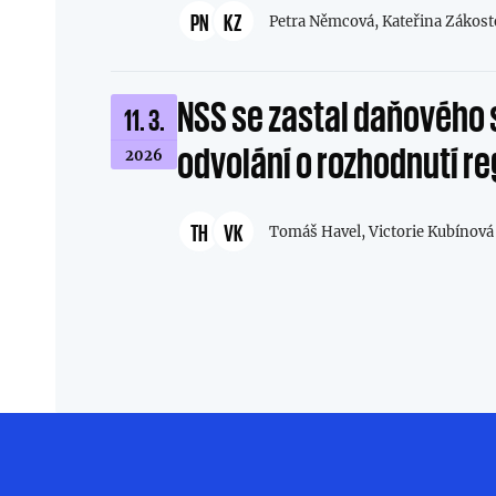
PN
KZ
Petra Němcová,
Kateřina Zákost
NSS se zastal daňového 
11. 3.
odvolání o rozhodnutí re
2026
TH
VK
Tomáš Havel,
Victorie Kubínová