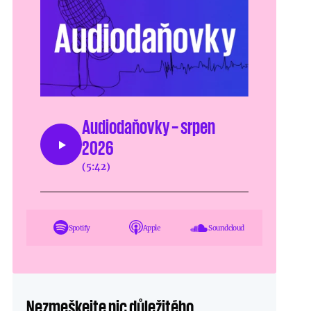
Audiodaňovky – srpen
2026
(5:42)
Spotify
Apple
Soundcloud
Nezmeškejte nic důležitého