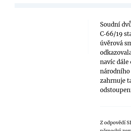
Soudní dvů
C‑66/19 st
úvěrová s
odkazovala
navíc dále
národního 
zahrnuje t
odstoupen
Z odpovědí S
německý zem