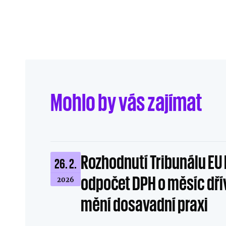
Mohlo by vás zajímat
Linkedin
Facebook
Odeslat na e-mail
Rozhodnutí Tribunálu EU 
26. 2.
odpočet DPH o měsíc dř
2026
mění dosavadní praxi