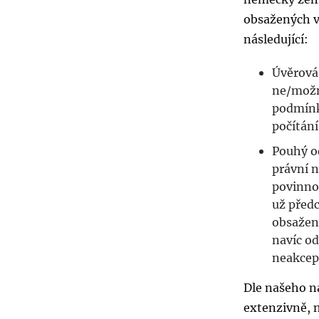
obsažených v
následující:
Úvěrová
ne/možn
podmínky
počítání
Pouhý o
právní n
povinnos
už předc
obsažen
navíc od
neakcep
Dle našeho n
extenzivně, 