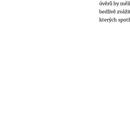
úvěrů by měl
bedlivě zváži
kterých spot