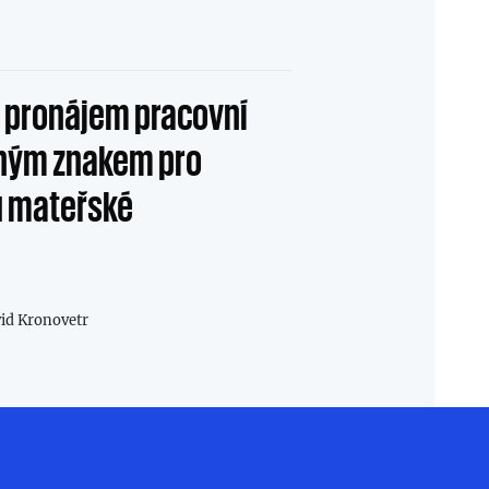
 pronájem pracovní
ožným znakem pro
u mateřské
id Kronovetr