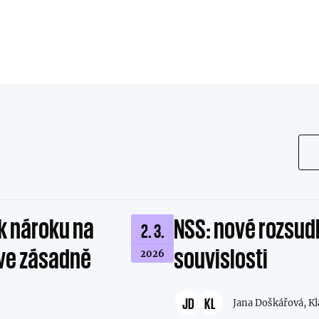
k nároku na
NSS: nové rozsud
2. 3.
íve zásadně
souvislosti
2026
JD
KL
Jana Doškářová,
Kl