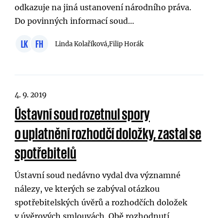
odkazuje na jiná ustanovení národního práva.
Do povinných informací soud…
LK
FH
Linda Kolaříková,
Filip Horák
4. 9. 2019
Ústavní soud rozetnul spory
o uplatnění rozhodčí doložky, zastal se
spotřebitelů
Ústavní soud nedávno vydal dva významné
nálezy, ve kterých se zabýval otázkou
spotřebitelských úvěrů a rozhodčích doložek
v úvěrových smlouvách. Obě rozhodnutí