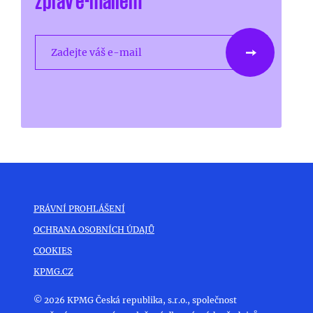
zpráv e-mailem
Zadejte váš e-mail
PRÁVNÍ PROHLÁŠENÍ
OCHRANA OSOBNÍCH ÚDAJŮ
COOKIES
KPMG.CZ
© 2026 KPMG Česká republika, s.r.o., společnost