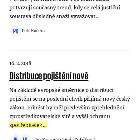
potvrzují současný trend, kdy se celá justiční
soustava důsledně snaží vyvažovat…
PK
Petr Kučera
16. 2. 2018
Distribuce pojištění nově
Na základě evropské směrnice o distribuci
pojištění se na poslední chvíli přijímá nový český
zákon. Přinést by měl především zpřehlednění
zprostředkovatelské sítě a vyšší ochranu
spotřebitele
<…
IB
LK
Iva Baranová,
Linda Kolaříková