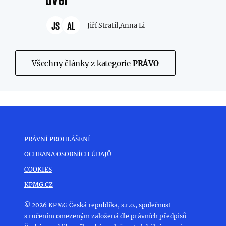
JS
AL
Jiří Stratil,
Anna Li
Všechny články z kategorie
PRÁVO
PRÁVNÍ PROHLÁŠENÍ
OCHRANA OSOBNÍCH ÚDAJŮ
COOKIES
KPMG.CZ
© 2026 KPMG Česká republika, s.r.o., společnost
s ručením omezeným založená dle právních předpisů