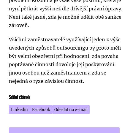
povolení. Rozdílná je však výše postihu, která je
nyní pětkrát vyšší než dle dřívější právní úpravy.
Není také jasné, zda je možné udělit obě sankce
zároveň.
Všichni zaměstnavatelé využívající jeden z výše
uvedených způsobů outsourcingu by proto měli
být velmi obezřetní při hodnocení, zda povaha
poptávané činnosti dovoluje její poskytování
jinou osobou než zaměstnancem a zda se
nejedná o ryze závislou činnost.
Sdílet článek
Linkedin
Facebook
Odeslat na e-mail