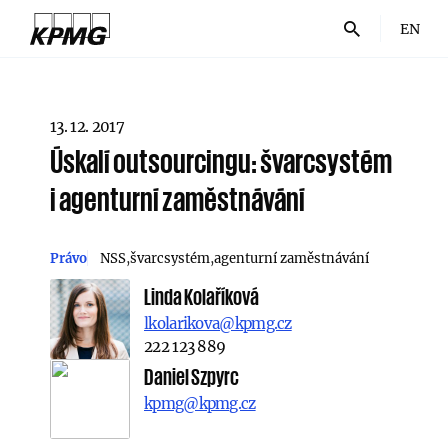
EN
13. 12. 2017
Úskalí outsourcingu: švarcsystém
i agenturní zaměstnávání
Právo
NSS
švarcsystém
agenturní zaměstnávání
Linda Kolaříková
lkolarikova@kpmg.cz
222 123 889
Daniel Szpyrc
kpmg@kpmg.cz