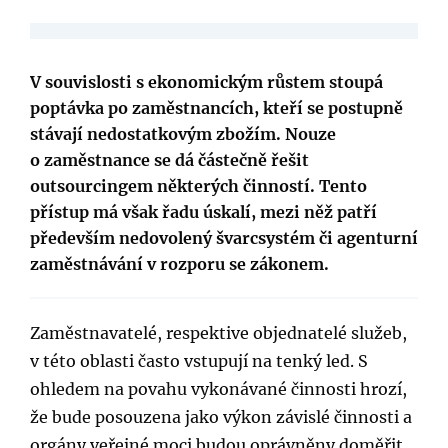
V souvislosti s ekonomickým růstem stoupá
poptávka po zaměstnancích, kteří se postupně
stávají nedostatkovým zbožím. Nouze
o zaměstnance se dá částečně řešit
outsourcingem některých činností. Tento
přístup má však řadu úskalí, mezi něž patří
především nedovolený švarcsystém či agenturní
zaměstnávání v rozporu se zákonem.
Zaměstnavatelé, respektive objednatelé služeb,
v této oblasti často vstupují na tenký led. S
ohledem na povahu vykonávané činnosti hrozí,
že bude posouzena jako výkon závislé činnosti a
orgány veřejné moci budou oprávněny doměřit