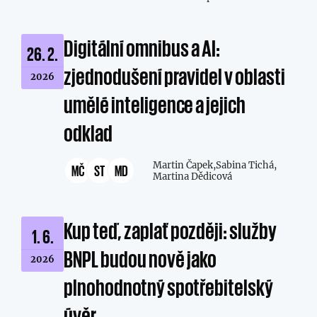
Digitální omnibus a AI:
26. 2.
zjednodušení pravidel v oblasti
2026
umělé inteligence a jejich
odklad
Martin Čapek,
Sabina Tichá,
MČ
ST
MD
Martina Dědicová
Kup teď, zaplať později: služby
1. 6.
BNPL budou nově jako
2026
plnohodnotný spotřebitelský
úvěr