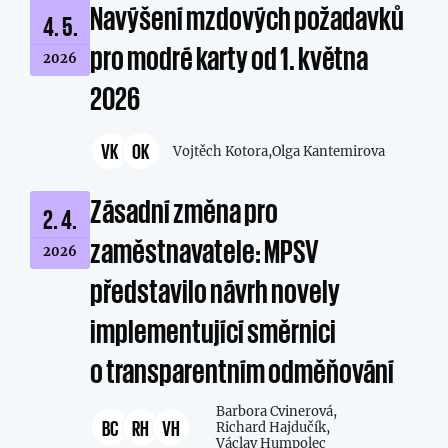
Navýšení mzdových požadavků
4. 5.
pro modré karty od 1. května
2026
2026
VK
OK
Vojtěch Kotora,
Olga Kantemirova
Zásadní změna pro
2. 4.
zaměstnavatele: MPSV
2026
představilo návrh novely
implementující směrnici
o transparentním odměňování
Barbora Cvinerová,
BC
RH
VH
Richard Hajdučík,
Václav Humpolec