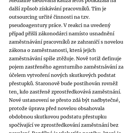
Mediálně sledovaná kauza letos poukázala na
další způsob získávání pracovníků. Tím je
outsourcing určité činnosti na tzv.
pseudoagentury práce. V reakci na uvedený
případ přišli zákonodárci namísto usnadnění
zaměstnávání pracovníků ze zahraničí s novelou
zákona o zaměstnanosti, která jejich
zaměstnávání spíše ztěžuje. Nově totiž definuje
pojem zastřeného agenturního zaměstnávání za
účelem vytvoření nových skutkových podstat
přestupků. Staronově bude postihován rovněž
ten, kdo zastřeně zprostředkovává zaměstnání.
Nové ustanovení se přesto zdá být nadbytečné,
protože úprava před novelou obsahovala
obdobnou skutkovou podstatu přestupku
spočívající ve zprostředkování zaměstnání bez