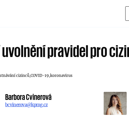
 uvolnění pravidel pro ciz
tnávání cizinců
COVID-19
koronavirus
Barbora Cvinerová
bcvinerova@kpmg.cz