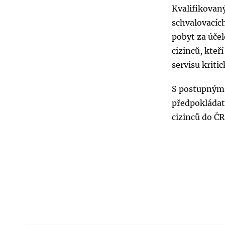
Kvalifikovan
schvalovacích
pobyt za účel
cizinců, kteř
servisu kritic
S postupným 
předpokládat 
cizinců do ČR
Linkedin
Facebook
Odeslat na e-mail