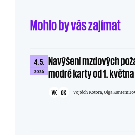
Mohlo by vás zajímat
Navýšení mzdových pož
4. 5.
modré karty od 1. květn
2026
VK
OK
Vojtěch Kotora,
Olga Kantemiro