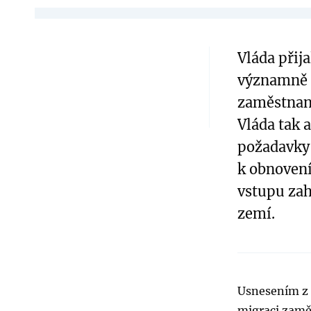
Vláda přija
významně 
zaměstnanc
Vláda tak 
požadavky 
k obnoven
vstupu zah
zemí.
Usnesením z 
migraci zamě