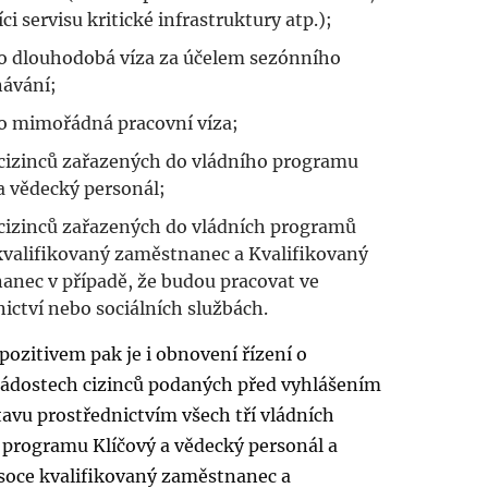
ci servisu kritické infrastruktury atp.);
 o dlouhodobá víza za účelem sezónního
ávání;
 o mimořádná pracovní víza;
 cizinců zařazených do vládního programu
a vědecký personál;
 cizinců zařazených do vládních programů
kvalifikovaný zaměstnanec a Kvalifikovaný
anec v případě, že budou pracovat ve
ictví nebo sociálních službách.
zitivem pak je i obnovení řízení o
ádostech cizinců podaných před vyhlášením
avu prostřednictvím všech tří vládních
. programu Klíčový a vědecký personál a
oce kvalifikovaný zaměstnanec a