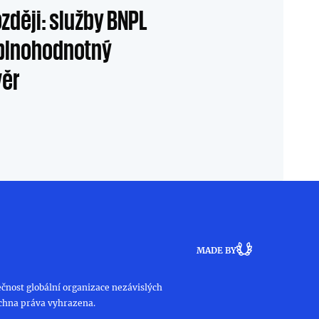
ozději: služby BNPL
 plnohodnotný
věr
MADE BY
čnost globální organizace nezávislých
chna práva vyhrazena.