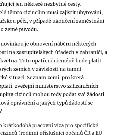
ující jen některé nezbytné cesty.
lé těmto cizincům musí zajistit ubytování,
kařskou péči, v případě ukončení zaměstnání
 do země původu.
u novinkou je obnovení náběru některých
stí na zastupitelských úřadech v zahraničí, a
. května. Toto opatření nicméně bude platit
erých zemích v závislosti na tamní
cké situaci. Seznam zemí, pro která
platí, zveřejní ministerstvo zahraničních
kupiny cizinců mohou tedy podat své žádosti
tová oprávnění a jakých typů žádostí se
?
o krátkodobá pracovní víza pro specifické
cizinců (rodinní příslušníci občanů ČR a EU,