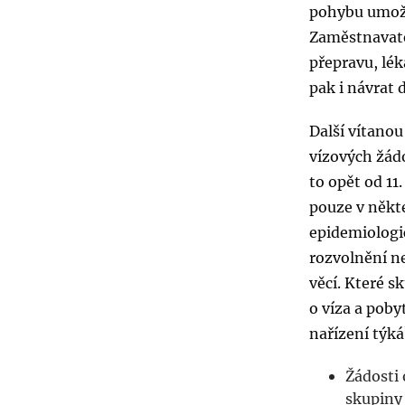
pohybu umožň
Zaměstnavate
přepravu, lé
pak i návrat
Další vítano
vízových žádo
to opět od 11
pouze v někt
epidemiologi
rozvolnění ne
věcí. Které s
o víza a poby
nařízení týká
Žádosti 
skupiny 