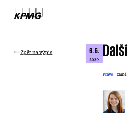
Další
6. 5.
Zpět na výpis
2020
Právo
zaměs