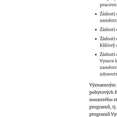
pracovní
Žádosti
zaměstn
Žádosti
Žádosti
Klíčový 
Žádosti
Vysoce 
zaměstn
zdravotn
Významným po
pobytových ž
nouzového st
programů, tj
programů Vys