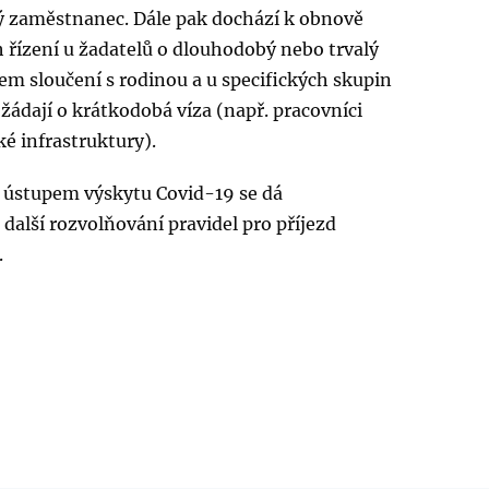
ý zaměstnanec. Dále pak dochází k obnově
 řízení u žadatelů o dlouhodobý nebo trvalý
em sloučení s rodinou a u specifických skupin
í žádají o krátkodobá víza (např. pracovníci
ké infrastruktury).
ústupem výskytu Covid-19 se dá
další rozvolňování pravidel pro příjezd
.