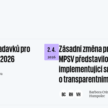
adavků pro
Zásadní změna p
2. 4.
a 2026
MPSV představilo
2026
implementující s
va
o transparentní
Barbora Cvi
BC
RH
VH
Humpolec