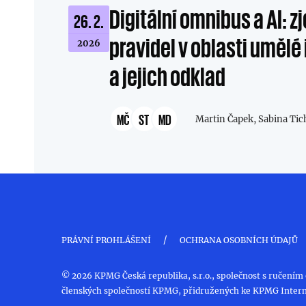
Digitální omnibus a AI: 
26. 2.
pravidel v oblasti umělé
2026
a jejich odklad
MČ
ST
MD
Martin Čapek,
Sabina Tic
/
PRÁVNÍ PROHLÁŠENÍ
OCHRANA OSOBNÍCH ÚDAJŮ
© 2026 KPMG Česká republika, s.r.o., společnost s ručením
členských společností KPMG, přidružených ke KPMG Intern