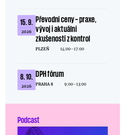
Převodní ceny – praxe,
15. 9.
vývoj i aktuální
2026
zkušenosti z kontrol
PLZEŇ
|
14:00–17:00
DPH fórum
8. 10.
PRAHA 8
|
9:00–13:00
2026
Podcast