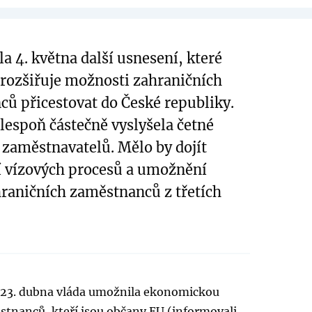
la 4. května další usnesení, které
rozšiřuje možnosti zahraničních
ů přicestovat do České republiky.
alespoň částečně vyslyšela četné
zaměstnavatelů. Mělo by dojít
í vízových procesů a umožnění
raničních zaměstnanců z třetích
23. dubna vláda umožnila ekonomickou
stnanců, kteří jsou občany EU (
informovali