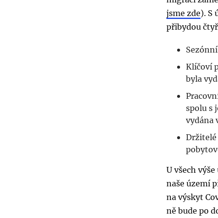
jsme zde
). S
přibydou čtyř
Sezónní
Klíčoví 
byla vyd
Pracovní
spolu s 
vydána v
Držitelé
pobytové
U všech výše
naše území p
na výskyt Cov
ně bude po d