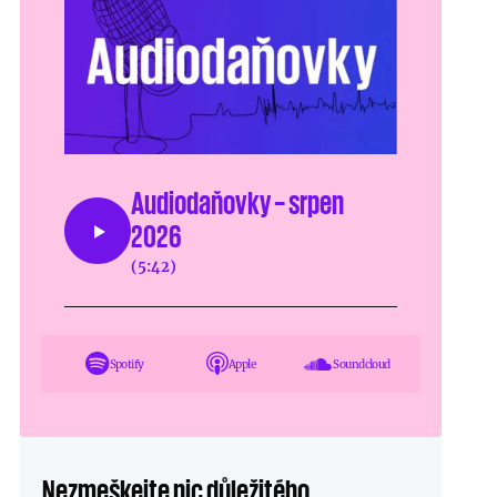
Audiodaňovky – srpen
2026
(5:42)
Spotify
Apple
Soundcloud
Nezmeškejte nic důležitého