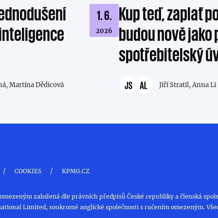
zjednodušení
Kup teď, zaplať p
1. 6.
 inteligence
budou nově jako
2026
spotřebitelský ú
JS
AL
há,
Martina Dědicová
Jiří Stratil,
Anna Li
/
/
COOKIES
KPMG.CZ
 omezeným založená dle právních předpisů České republiky a členská spole
ational Limited, soukromé anglické společnosti s ručením omezeným. Vše