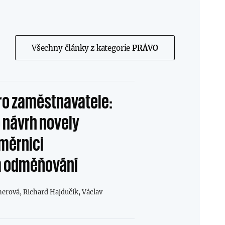
Všechny články z kategorie
PRÁVO
ro zaměstnavatele:
 návrh novely
měrnici
m odměňování
nerová,
Richard Hajdučík,
Václav