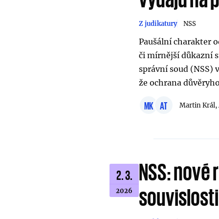
Z judikatury
NSS
Paušální charakter 
či mírnější důkazní 
správní soud (NSS) 
že ochrana důvěryh
MK
AT
Martin Král,
NSS: nové 
2. 3.
souvislosti
2026