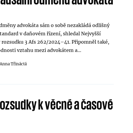
odměny advokáta sám o sobě nezakládá odlišný
standard v daňovém řízení, shledal Nejvyšší
v rozsudku 3 Afs 262/2024–41. Připomněl také,
odnosti vztahu mezi advokátem a…
Anna Třináctá
rozsudky k věcné a časové