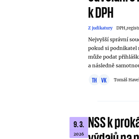
k DPH
Z judikatury
DPH
regis
Nejvyšší správní so
pokud si podnikatel 
může podat přihlášku
a následně samotnou 
TH
VK
Tomáš Have
NSS k prok
9. 3.
výdajů na 
2026