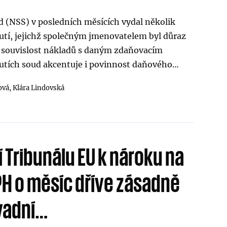
d (NSS) v posledních měsících vydal několik
tí, jejichž společným jmenovatelem byl důraz
 souvislost nákladů s daným zdaňovacím
tích soud akcentuje i povinnost daňového…
ová,
Klára Lindovská
 Tribunálu EU k nároku na
H o měsíc dříve zásadně
vadní…