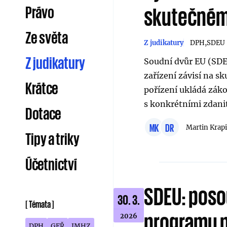
Právo
skutečném 
Ze světa
Z judikatury
DPH
SDEU
Z judikatury
Soudní dvůr EU (SDE
zařízení závisí na s
Krátce
pořízení ukládá záko
s konkrétními zdani
Dotace
MK
DR
Martin Krap
Tipy a triky
Účetnictví
SDEU: poso
30. 3.
[
Témata
]
programu p
2026
DPH
GFŘ
JMHZ