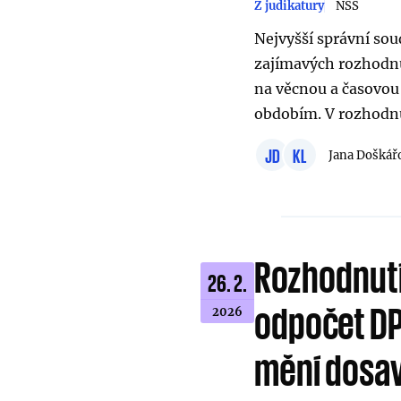
Z judikatury
NSS
Nejvyšší správní sou
zajímavých rozhodnu
na věcnou a časovou
obdobím. V rozhodnu
JD
KL
Jana Doškář
Rozhodnutí
26. 2.
odpočet DP
2026
mění dosa