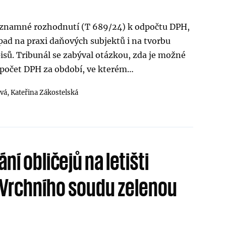
ýznamné rozhodnutí (T 689/24) k odpočtu DPH,
pad na praxi daňových subjektů i na tvorbu
isů. Tribunál se zabýval otázkou, zda je možné
dpočet DPH za období, ve kterém…
vá,
Kateřina Zákostelská
í obličejů na letišti
 Vrchního soudu zelenou