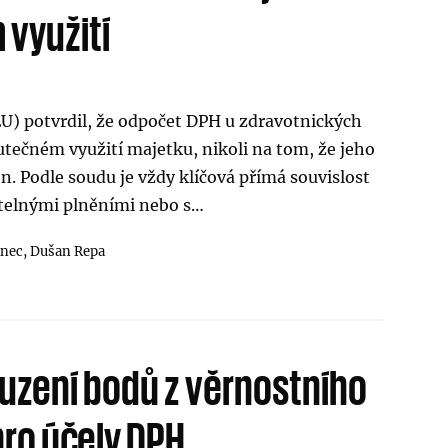
využití
U) potvrdil, že odpočet DPH u zdravotnických
kutečném využití majetku, nikoli na tom, že jeho
n. Podle soudu je vždy klíčová přímá souvislost
telnými plněními nebo s…
inec,
Dušan Repa
uzení bodů z věrnostního
ro účely DPH