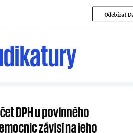
Odebírat 
udikatury
čet DPH u povinného
emocnic závisí na jeho