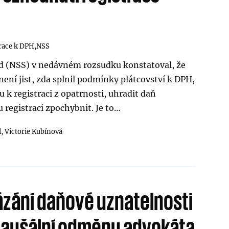
trace k DPH
NSS
ud (NSS) v nedávném rozsudku konstatoval, že
není jist, zda splnil podmínky plátcovství k DPH,
 k registraci z opatrnosti, uhradit daň
registraci zpochybnit. Je to…
l,
Victorie Kubínová
ázání daňové uznatelnosti
paušální odměnu advokáta