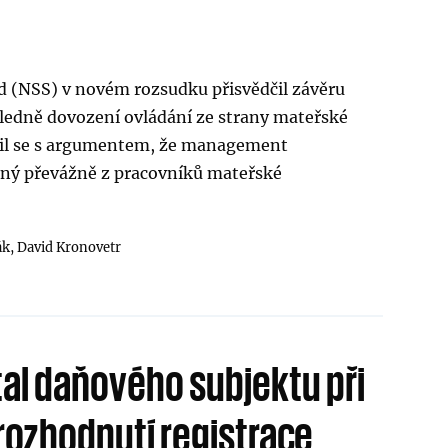
ud (NSS) v novém rozsudku přisvědčil závěru
ledně dovození ovládání ze strany mateřské
nil se s argumentem, že management
žený převážně z pracovníků mateřské
ák,
David Kronovetr
tal daňového subjektu při
 rozhodnutí registrace