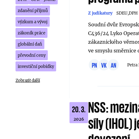
zdanění příjmů
Z judikatury
SDEU
DPH
výzkum a vývoj
Soudní dvůr Evropsk
C436/24 Lyko Operat
zákoník práce
zákaznického věrno
globální daň
ve smyslu směrnice 
převodní ceny
PN
VK
AN
Petra
investiční pobídky
Zobrazit další
NSS: mezin
20. 3.
síly (IHOL
2026