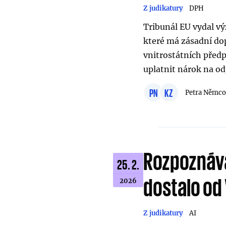
Z judikatury
DPH
Tribunál EU vydal v
které má zásadní do
vnitrostátních předp
uplatnit nárok na o
PN
KZ
Petra Němco
Rozpoznáván
25. 2.
dostalo od
2026
Z judikatury
AI