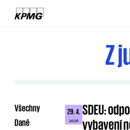
Z j
SDEU: odpo
Všechny
29. 4.
vybavení n
Daně
2026