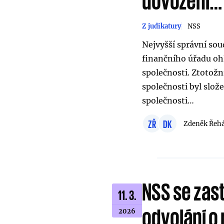
dovození…
Z judikatury
NSS
Nejvyšší správní so
finančního úřadu oh
společnosti. Ztotož
společnosti byl slo
společnosti…
ZŘ
DK
Zdeněk Řeh
NSS se zas
11. 3.
odvolání o
2026