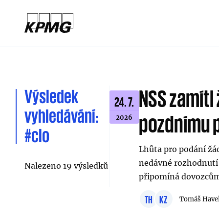
Výsledek
NSS zamítl 
24. 7.
vyhledávání:
pozdnímu 
2026
#clo
Lhůta pro podání žád
nedávné rozhodnutí 
Nalezeno 19 výsledků
připomíná dovozcům, 
TH
KZ
Tomáš Have