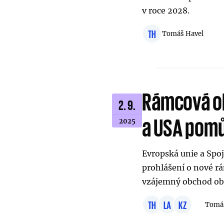
v roce 2028.
TH
Tomáš Havel
Rámcová o
2. 9.
a USA pomů
2025
Evropská unie a Spoj
prohlášení o nové r
vzájemný obchod ob
TH
LA
KZ
Tomáš