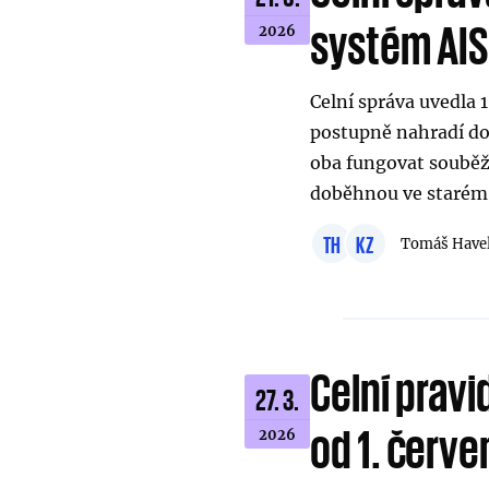
systém AI
2026
Celní správa uvedla 
postupně nahradí d
oba fungovat souběžn
doběhnou ve starém
TH
KZ
Tomáš Have
Celní pravi
27. 3.
od 1. červ
2026