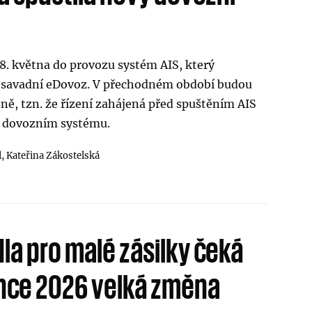
S
18. května do provozu systém AIS, který
osavadní eDovoz. V přechodném období budou
ě, tzn. že řízení zahájená před spuštěním AIS
 dovozním systému.
l,
Kateřina Zákostelská
dla pro malé zásilky čeká
ence 2026 velká změna