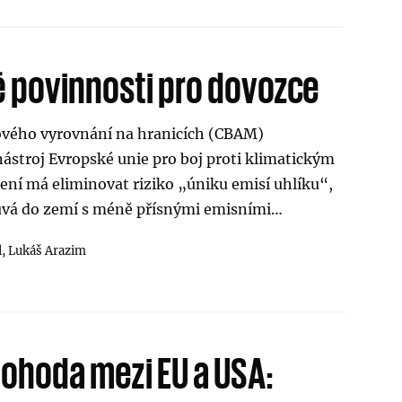
 povinnosti pro dovozce
vého vyrovnání na hranicích (CBAM)
nástroj Evropské unie pro boj proti klimatickým
ní má eliminovat riziko „úniku emisí uhlíku“,
uvá do zemí s méně přísnými emisními…
l,
Lukáš Arazim
ohoda mezi EU a USA: