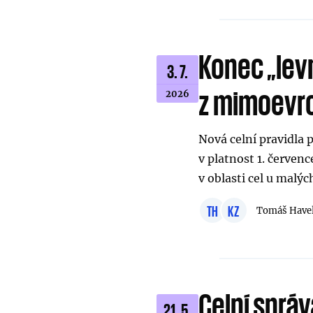
Konec „lev
3. 7.
z mimoevro
2026
Nová celní pravidla p
v platnost 1. červen
v oblasti cel u malýc
TH
KZ
Tomáš Have
Celní správ
21. 5.