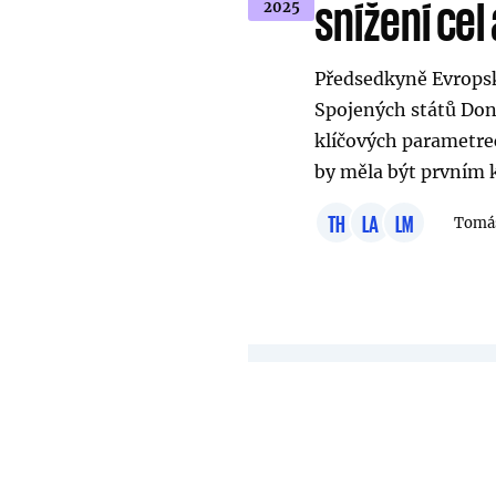
snížení cel
2025
Předsedkyně Evropsk
Spojených států Dona
klíčových parametre
by měla být prvním 
TH
LA
LM
Tomáš