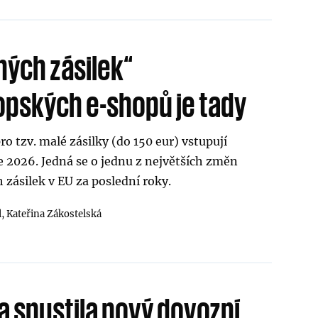
ných zásilek“
pských e-shopů je tady
ro tzv. malé zásilky (do 150 eur) vstupují
ce 2026. Jedná se o jednu z největších změn
h zásilek v EU za poslední roky.
l,
Kateřina Zákostelská
a spustila nový dovozní