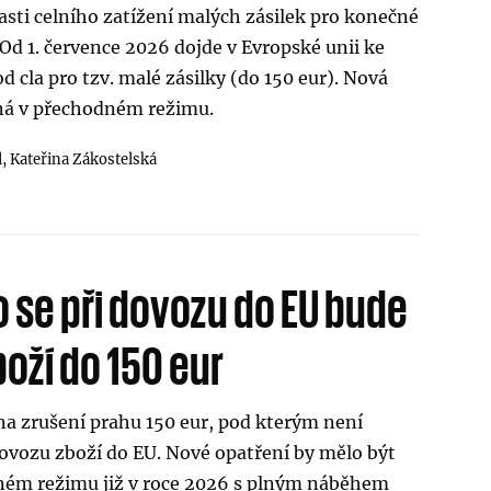
sti celního zatížení malých zásilek pro konečné
. Od 1. července 2026 dojde v Evropské unii ke
d cla pro tzv. malé zásilky (do 150 eur). Nová
ná v přechodném režimu.
l,
Kateřina Zákostelská
o se při dovozu do EU bude
zboží do 150 eur
na zrušení prahu 150 eur, pod kterým není
 dovozu zboží do EU. Nové opatření by mělo být
ném režimu již v roce 2026 s plným náběhem