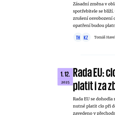
Zásadní změna v obla
spotřebitele se blíží
zrušení osvobození o
opatření budou plat
TH
KZ
Tomáš Have
Rada EU: cl
1. 12.
platit i za 
2025
Rada EU se dohodla 
nutné platit clo při
zavedeno v přechod