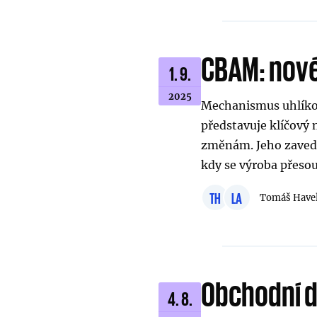
CBAM: nové
1. 9.
2025
Mechanismus uhlíko
představuje klíčový 
změnám. Jeho zavede
kdy se výroba přeso
TH
LA
Tomáš Have
Obchodní d
4. 8.